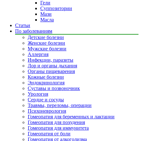
Гели
Суппозитории
Мази
Масла
Статьи
По заболеваниям
Детские болезни
Женские болезни
Мужские болезни
Аллергия
Инфекции, паразиты
Лор и органы дыхания
Органы пищеварения
Кожные болезни
Эндокринология
Суставы и позвоночник
Урология
Сердце и сосуды
Травмы, переломы, операции
Психоневрология
Гомеопатия для беременных и лактации
Гомеопатия для похудения
Гомеопатия для иммунитета
Гомеопатия от боли
Гомеопатия от алкоголизма