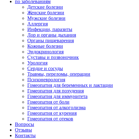
по заболеваниям
Детские болезни
Женские болезни
Мужские болезни
Аллергия
Инфекции, паразиты
Лор и органы дыхания
Органы пищеварения
Кожные болезни
Эндокринология
Суставы и позвоночник
Урология
Сердце и сосуды
Травмы, переломы, операции
Психоневрология
Гомеопатия для беременных и лактации
Гомеопатия для похудения
Гомеопатия для иммунитета
Гомеопатия от боли
Гомеопатия от алкоголизма
Гомеопатия от курения
Гомеопатия от отеков
Вопросы
Отзывы
Контакты