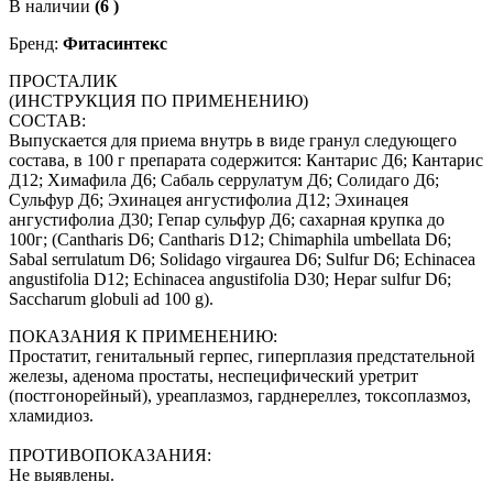
В наличии
(6 )
Бренд:
Фитасинтекс
ПРОСТАЛИК
(ИНСТРУКЦИЯ ПО ПРИМЕНЕНИЮ)
СОСТАВ:
Выпускается для приема внутрь в виде гранул следующего
состава, в 100 г препарата содержится: Кантарис Д6; Кантарис
Д12; Химафила Д6; Сабаль серрулатум Д6; Солидаго Д6;
Cульфур Д6; Эхинацея ангустифолиа Д12; Эхинацея
ангустифолиа Д30; Гепар сульфур Д6; сахарная крупка до
100г; (Cantharis D6; Cantharis D12; Chimaphila umbellata D6;
Sabal serrulatum D6; Solidago virgaurea D6; Sulfur D6; Echinacea
angustifolia D12; Echinacea angustifolia D30; Hepar sulfur D6;
Saccharum globuli ad 100 g).
ПОКАЗАНИЯ К ПРИМЕНЕНИЮ:
Простатит, генитальный герпес, гиперплазия предстательной
железы, аденома простаты, неспецифический уретрит
(постгонорейный), уреаплазмоз, гарднереллез, токсоплазмоз,
хламидиоз.
ПРОТИВОПОКАЗАНИЯ:
Не выявлены.