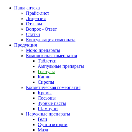
Наша аптека
Прайс-лист
Лицензия
Отзывы
Вопрос - Ответ
Статьи
Консультация гомеопата
Продукция
Моно препараты
Комплексная гомеопатия
Таблетки
Ампульные препараты
Гранулы
Капли
Сиропы
Косметическая гомеопатия
Кремы
Лосьоны
Зубные пасты
Шампуни
Наружные препараты
Гели
Суппозитории
Мази