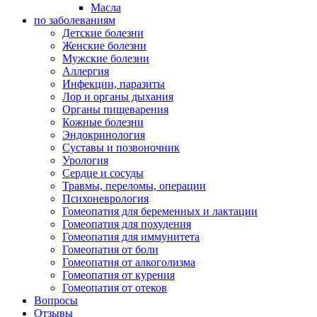
Масла
по заболеваниям
Детские болезни
Женские болезни
Мужские болезни
Аллергия
Инфекции, паразиты
Лор и органы дыхания
Органы пищеварения
Кожные болезни
Эндокринология
Суставы и позвоночник
Урология
Сердце и сосуды
Травмы, переломы, операции
Психоневрология
Гомеопатия для беременных и лактации
Гомеопатия для похудения
Гомеопатия для иммунитета
Гомеопатия от боли
Гомеопатия от алкоголизма
Гомеопатия от курения
Гомеопатия от отеков
Вопросы
Отзывы