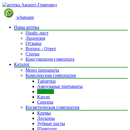
whatsapp
Наша аптека
Прайс-лист
Лицензия
Отзывы
Вопрос - Ответ
Статьи
Консультация гомеопата
Каталог
Моно препараты
Комплексная гомеопатия
Таблетки
Ампульные препараты
Гранулы
Капли
Сиропы
Косметическая гомеопатия
Кремы
Лосьоны
Зубные пасты
Шампуни