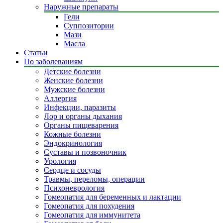
Наружные препараты
Гели
Суппозитории
Мази
Масла
Статьи
По заболеваниям
Детские болезни
Женские болезни
Мужские болезни
Аллергия
Инфекции, паразиты
Лор и органы дыхания
Органы пищеварения
Кожные болезни
Эндокринология
Суставы и позвоночник
Урология
Сердце и сосуды
Травмы, переломы, операции
Психоневрология
Гомеопатия для беременных и лактации
Гомеопатия для похудения
Гомеопатия для иммунитета