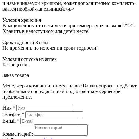
и навин­чи­ва­е­мой крыш­кой, может допол­ни­тель­но комплек­то­
вать­ся проб­кой-капель­ни­цей.</p>
Усло­вия хра­не­ния
В за­щи­щен­ном от све­та ме­сте при тем­пе­ра­ту­ре не вы­ше 25°С.
Хра­нить в не­до­ступ­ном для де­тей ме­сте!
Срок год­но­сти 3 го­да.
Не при­ме­нять по ис­те­че­нии сро­ка год­но­сти!
Усло­вия от­пус­ка из ап­тек
Без ре­цеп­та.
Заказ товара
Менеджеры компании ответят на все Ваши вопросы, подберут
необходимое оборудование и подготовят коммерческое
предложение.
Имя
*
Телефон
*
E-mail
*
Комментарий: