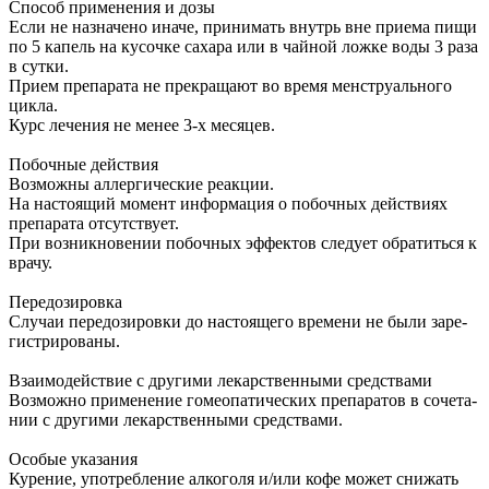
Спо­соб при­ме­не­ния и до­зы
Если не назна­че­но ина­че, при­ни­мать внутрь вне прие­ма пи­щи
по 5 ка­пель на ку­соч­ке са­ха­ра или в чай­ной лож­ке во­ды 3 ра­за
в сут­ки.
При­ем пре­па­ра­та не пре­кра­ща­ют во вре­мя мен­стру­аль­но­го
цик­ла.
Курс ле­че­ния не ме­нее 3-х ме­ся­цев.
По­боч­ные действия
Воз­мож­ны ал­лер­ги­че­ские ре­ак­ции.
На на­сто­я­щий мо­мент ин­фор­ма­ция о по­боч­ных действи­ях
пре­па­ра­та от­сут­ству­ет.
При воз­ник­но­ве­нии по­боч­ных эф­фек­тов сле­ду­ет обра­тить­ся к
вра­чу.
Пе­ре­до­зи­ров­ка
Слу­чаи пе­ре­до­зи­ров­ки до на­сто­я­ще­го вре­ме­ни не бы­ли за­ре­
ги­стри­ро­ва­ны.
Взаи­мо­дей­ствие с дру­ги­ми ле­кар­ствен­ны­ми сред­ства­ми
Воз­мож­но при­ме­не­ние го­мео­па­ти­че­ских пре­па­ра­тов в со­че­та­
нии с дру­ги­ми ле­кар­ствен­ны­ми сред­ства­ми.
Осо­бые ука­за­ния
Ку­ре­ние, упо­треб­ле­ние ал­ко­го­ля и/или ко­фе мо­жет сни­жать