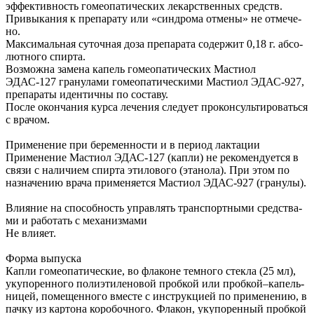
эф­фек­тив­ность го­мео­па­ти­че­ских ле­кар­ствен­ных средств.
При­вы­ка­ния к пре­па­ра­ту или «синд­ро­ма от­ме­ны» не от­ме­че­
но.
Мак­си­маль­ная су­точ­ная до­за пре­па­ра­та со­дер­жит 0,18 г. аб­со­
лют­но­го спир­та.
Воз­мож­на за­ме­на ка­пель го­мео­па­ти­че­ских Ма­стиол
ЭДАС-127 гра­ну­ла­ми го­мео­па­ти­че­ски­ми Ма­стиол ЭДАС-927,
пре­па­ра­ты иден­тич­ны по со­ста­ву.
По­сле окон­ча­ния кур­са ле­че­ния сле­ду­ет про­кон­суль­ти­ро­вать­ся
с вра­чом.
При­ме­не­ние при бе­ре­мен­но­сти и в пе­ри­од лак­та­ции
При­ме­не­ние Ма­стиол ЭДАС-127 (кап­ли) не ре­ко­мен­ду­ет­ся в
свя­зи с на­ли­чи­ем спир­та эти­ло­во­го (эта­но­ла). При этом по
назна­че­нию вра­ча при­ме­ня­ет­ся Ма­стиол ЭДАС-927 (гра­ну­лы).
Влия­ние на спо­соб­ность управ­лять транс­порт­ны­ми сред­ства­
ми и ра­бо­тать с ме­ха­низ­ма­ми
Не вли­я­ет.
Фор­ма вы­пус­ка
Капли гомео­па­ти­че­ские, во флаконе темно­го стек­ла (25 мл),
укупо­рен­но­го поли­эти­ле­но­вой проб­кой или проб­кой–капель­
ни­цей, поме­щен­но­го вместе с инструк­ци­ей по приме­не­нию, в
пачку из карто­на коро­боч­но­го. Флакон, укупо­рен­ный проб­кой