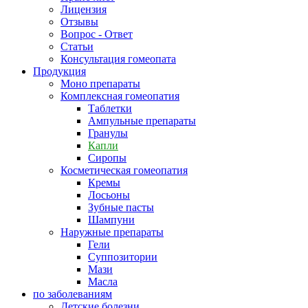
Лицензия
Отзывы
Вопрос - Ответ
Статьи
Консультация гомеопата
Продукция
Моно препараты
Комплексная гомеопатия
Таблетки
Ампульные препараты
Гранулы
Капли
Сиропы
Косметическая гомеопатия
Кремы
Лосьоны
Зубные пасты
Шампуни
Наружные препараты
Гели
Суппозитории
Мази
Масла
по заболеваниям
Детские болезни