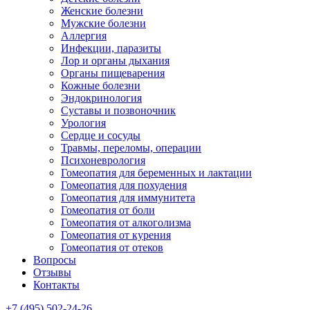
Женские болезни
Мужские болезни
Аллергия
Инфекции, паразиты
Лор и органы дыхания
Органы пищеварения
Кожные болезни
Эндокринология
Суставы и позвоночник
Урология
Сердце и сосуды
Травмы, переломы, операции
Психоневрология
Гомеопатия для беременных и лактации
Гомеопатия для похудения
Гомеопатия для иммунитета
Гомеопатия от боли
Гомеопатия от алкоголизма
Гомеопатия от курения
Гомеопатия от отеков
Вопросы
Отзывы
Контакты
+7 (495) 502-24-26