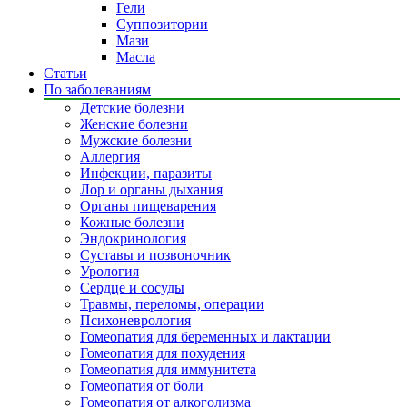
Гели
Суппозитории
Мази
Масла
Статьи
По заболеваниям
Детские болезни
Женские болезни
Мужские болезни
Аллергия
Инфекции, паразиты
Лор и органы дыхания
Органы пищеварения
Кожные болезни
Эндокринология
Суставы и позвоночник
Урология
Сердце и сосуды
Травмы, переломы, операции
Психоневрология
Гомеопатия для беременных и лактации
Гомеопатия для похудения
Гомеопатия для иммунитета
Гомеопатия от боли
Гомеопатия от алкоголизма