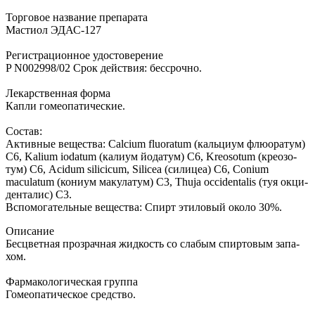
Торговое название препарата
Мастиол ЭДАС-127
Регистрационное удостоверение
P N002998/02 Срок действия: бессрочно.
Ле­кар­ствен­ная фор­ма
Ка­пли го­мео­па­ти­че­ские.
Со­став:
Ак­тив­ные ве­ще­ства: Calcium fluoratum (каль­ци­ум флю­о­ра­тум)
С6, Kalium iodatum (ка­ли­ум йо­да­тум) С6, Kreosotum (кре­о­зо­
тум) С6, Acidum silicicum, Silicea (си­ли­цеа) С6, Conium
maculatum (ко­ни­ум ма­ку­ла­тум) С3, Thuja occidentalis (туя ок­ци­
ден­та­лис) С3.
Вс­по­мо­га­тель­ные ве­ще­ства: Спирт эти­ло­вый око­ло 30%.
Опи­са­ние
Бес­цвет­ная про­зрач­ная жид­кость со сла­бым спир­то­вым за­па­
хом.
Фар­ма­ко­ло­ги­че­ская груп­па
Го­мео­па­ти­че­ское сред­ство.