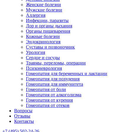
Женские болезни
Мужские болезни
Аллергия
Инфекции, паразиты
Лор и органы дыхания
Органы пищеварения
Кожные болезни
Эндокринология
Суставы и позвоночник
Урология
Сердце и сосуды
Травмы, переломы, операции
Психоневрология
Гомеопатия для беременных и лактации
Гомеопатия для похудения
Гомеопатия для иммунитета
Гомеопатия от боли
Гомеопатия от алкоголизма
Гомеопатия от курения
Гомеопатия от отеков
Вопросы
Отзывы
Контакты
+7 (495) 502-24-26