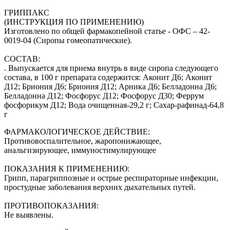
ГРИППАКС
(ИНСТРУКЦИЯ ПО ПРИМЕНЕНИЮ)
Изготовлено по общей фармакопейной статье - ОФС – 42-
0019-04 (Сиропы гомеопатические).
СОСТАВ:
. Выпускается для приема внутрь в виде сиропа следующего
состава, в 100 г препарата содержится: Аконит Д6; Аконит
Д12; Бриония Д6; Бриония Д12; Арника Д6; Белладонна Д6;
Белладонна Д12; Фосфорус Д12; Фосфорус Д30; Феррум
фосфорикум Д12; Вода очищенная-29,2 г; Сахар-рафинад-64,8
г
ФАРМАКОЛОГИЧЕСКОЕ ДЕЙСТВИЕ:
Противовоспалительное, жаропонижающее,
анальгизирующее, иммуностимулирующее
ПОКАЗАНИЯ К ПРИМЕНЕНИЮ:
Грипп, парагриппозные и острые респираторные инфекции,
простудные заболевания верхних дыхательных путей.
ПРОТИВОПОКАЗАНИЯ:
Не выявлены.