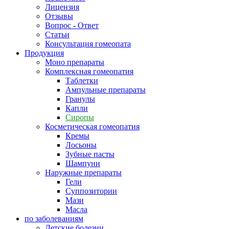
Лицензия
Отзывы
Вопрос - Ответ
Статьи
Консультация гомеопата
Продукция
Моно препараты
Комплексная гомеопатия
Таблетки
Ампульные препараты
Гранулы
Капли
Сиропы
Косметическая гомеопатия
Кремы
Лосьоны
Зубные пасты
Шампуни
Наружные препараты
Гели
Суппозитории
Мази
Масла
по заболеваниям
Детские болезни