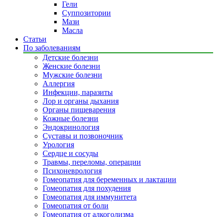
Гели
Суппозитории
Мази
Масла
Статьи
По заболеваниям
Детские болезни
Женские болезни
Мужские болезни
Аллергия
Инфекции, паразиты
Лор и органы дыхания
Органы пищеварения
Кожные болезни
Эндокринология
Суставы и позвоночник
Урология
Сердце и сосуды
Травмы, переломы, операции
Психоневрология
Гомеопатия для беременных и лактации
Гомеопатия для похудения
Гомеопатия для иммунитета
Гомеопатия от боли
Гомеопатия от алкоголизма