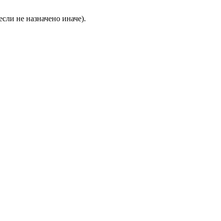
с­ли не на­зна­че­но ина­че).