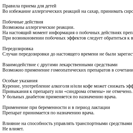
Пра­ви­ла при­е­ма для де­тей
Во из­бе­жа­ние ал­лер­ги­че­ских ре­ак­ций на са­хар, при­ни­мать си­ро
По­боч­ные действия
Воз­мож­ны ал­лер­ги­че­ские ре­ак­ции.
На на­сто­я­щий мо­мент ин­фор­ма­ция о по­боч­ных действи­ях пре­па­р
При воз­ник­но­ве­нии по­боч­ных эф­фек­тов сле­ду­ет обра­тить­ся к в
Пе­ре­до­зи­ров­ка
Слу­чаи пе­ре­до­зи­ров­ки до на­сто­я­ще­го вре­ме­ни не бы­ли за­ре­ги­с
Вза­и­мо­действие с дру­ги­ми ле­кар­ствен­ны­ми сред­ства­ми
Воз­мож­но при­ме­не­ние го­мео­па­ти­че­ских пре­па­ра­тов в со­че­та­
Осо­бые ука­за­ния
Ку­ре­ние, упо­треб­ле­ние ал­ко­го­ля и/или ко­фе мо­жет сни­жать эф­
При­вы­ка­ния к пре­па­ра­ту или «син­дро­ма от­ме­ны» не от­ме­че­но.
У боль­ных диа­бе­том при­ме­ня­ет­ся по на­зна­че­нию вра­ча.
При­ме­не­ние при бе­ре­мен­но­сти и в пе­ри­од лак­та­ции
Пре­па­рат при­ни­ма­ет­ся по на­зна­че­нию вра­ча.
Вли­я­ние на спо­соб­ность управ­лять транс­порт­ны­ми сред­ства­ми и
Не вли­я­ет.