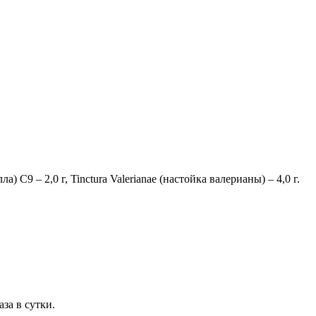
­ла) C9 – 2,0 г, Tinctura Valerianae (на­стойка ва­ле­ри­а­ны) – 4,0 г.
­за в сут­ки.