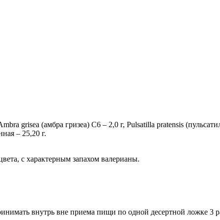
mbra grisea (ам­бра гри­зеа) C6 – 2,0 г, Pulsatilla pratensis (пуль­са­тил
н­ная – 25,20 г.
ве­та, с ха­рак­тер­ным за­па­хом ва­ле­ри­а­ны.
при­ни­мать внутрь вне при­е­ма пи­щи по од­ной де­серт­ной лож­ке 3 ра