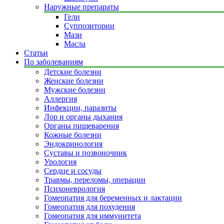
Наружные препараты
Гели
Суппозитории
Мази
Масла
Статьи
По заболеваниям
Детские болезни
Женские болезни
Мужские болезни
Аллергия
Инфекции, паразиты
Лор и органы дыхания
Органы пищеварения
Кожные болезни
Эндокринология
Суставы и позвоночник
Урология
Сердце и сосуды
Травмы, переломы, операции
Психоневрология
Гомеопатия для беременных и лактации
Гомеопатия для похудения
Гомеопатия для иммунитета