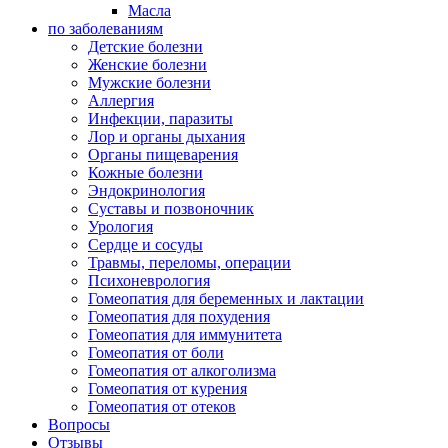
Масла
по заболеваниям
Детские болезни
Женские болезни
Мужские болезни
Аллергия
Инфекции, паразиты
Лор и органы дыхания
Органы пищеварения
Кожные болезни
Эндокринология
Суставы и позвоночник
Урология
Сердце и сосуды
Травмы, переломы, операции
Психоневрология
Гомеопатия для беременных и лактации
Гомеопатия для похудения
Гомеопатия для иммунитета
Гомеопатия от боли
Гомеопатия от алкоголизма
Гомеопатия от курения
Гомеопатия от отеков
Вопросы
Отзывы