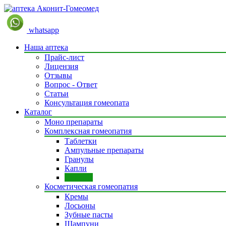
whatsapp
Наша аптека
Прайс-лист
Лицензия
Отзывы
Вопрос - Ответ
Статьи
Консультация гомеопата
Каталог
Моно препараты
Комплексная гомеопатия
Таблетки
Ампульные препараты
Гранулы
Капли
Сиропы
Косметическая гомеопатия
Кремы
Лосьоны
Зубные пасты
Шампуни