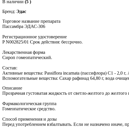
В наличии
(5 )
Бренд:
Эдас
Торговое название препарата
Пассамбра ЭДАС-306
Регистрационное удостоверение
P N002825/01 Срок действия: бессрочно.
Ле­кар­ствен­ная фор­ма
Си­роп го­мео­па­ти­че­ский.
Со­став:
Ак­тив­ные ве­ще­ства: Passiflora incarnata (пас­си­фло­ра) C1 - 2,0 г, A
Вс­по­мо­га­тель­ные ве­ще­ства: Са­хар ра­фи­над 64,80 г, во­да очи­ще
Опи­са­ние
Про­зрач­ная гу­сто­ва­тая жид­кость от свет­ло-жел­то­го до жел­то­го ц
Фар­ма­ко­ло­ги­че­ская груп­па
Го­мео­па­ти­че­ское сред­ство.
Спо­соб при­ме­не­ния и до­зы
Пе­ред упо­треб­ле­ни­ем взбал­ты­вать. Если не на­зна­че­но ина­че, 