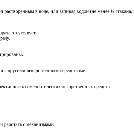
п рас­тво­рен­ным в во­де, или за­пи­вая во­дой (не ме­нее ¼ ста­ка­на, е
а­та от­сут­ству­ет.
ра­чу.
три­ро­ва­ны.
нии с дру­ги­ми ле­кар­ствен­ны­ми сред­ства­ми.
фек­тив­ность го­мео­па­ти­че­ских ле­кар­ствен­ных средств.
 ра­бо­тать с ме­ха­низ­ма­ми