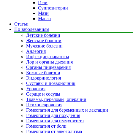
Гели
Суппозитории
Мази
Масла
Статьи
По заболеваниям
Детские болезни
Женские болезни
Мужские болезни
Аллергия
Инфекции, паразиты
Лор и органы дыхания
Органы пищеварения
Кожные болезни
Эндокринология
Суставы и позвоночник
Урология
Сердце и сосуды
Травмы, переломы, операции
Психоневрология
Гомеопатия для беременных и лактации
Гомеопатия для похудения
Гомеопатия для иммунитета
Гомеопатия от боли
Гомеопатия от алкоголизма