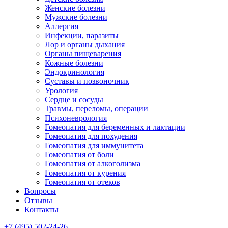
Женские болезни
Мужские болезни
Аллергия
Инфекции, паразиты
Лор и органы дыхания
Органы пищеварения
Кожные болезни
Эндокринология
Суставы и позвоночник
Урология
Сердце и сосуды
Травмы, переломы, операции
Психоневрология
Гомеопатия для беременных и лактации
Гомеопатия для похудения
Гомеопатия для иммунитета
Гомеопатия от боли
Гомеопатия от алкоголизма
Гомеопатия от курения
Гомеопатия от отеков
Вопросы
Отзывы
Контакты
+7 (495) 502-24-26