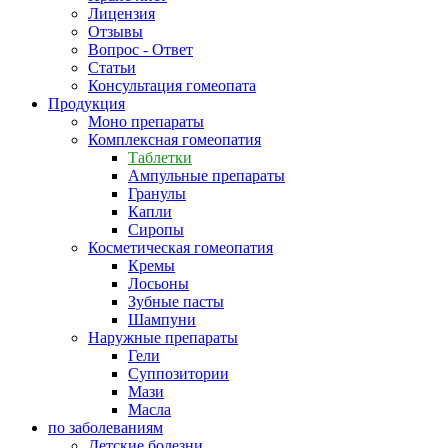
Лицензия
Отзывы
Вопрос - Ответ
Статьи
Консультация гомеопата
Продукция
Моно препараты
Комплексная гомеопатия
Таблетки
Ампульные препараты
Гранулы
Капли
Сиропы
Косметическая гомеопатия
Кремы
Лосьоны
Зубные пасты
Шампуни
Наружные препараты
Гели
Суппозитории
Мази
Масла
по заболеваниям
Детские болезни