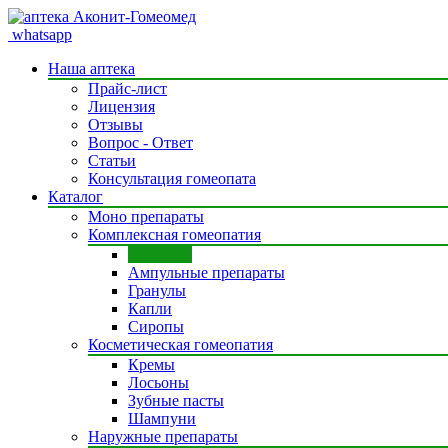
whatsapp
Наша аптека
Прайс-лист
Лицензия
Отзывы
Вопрос - Ответ
Статьи
Консультация гомеопата
Каталог
Моно препараты
Комплексная гомеопатия
Таблетки
Ампульные препараты
Гранулы
Капли
Сиропы
Косметическая гомеопатия
Кремы
Лосьоны
Зубные пасты
Шампуни
Наружные препараты