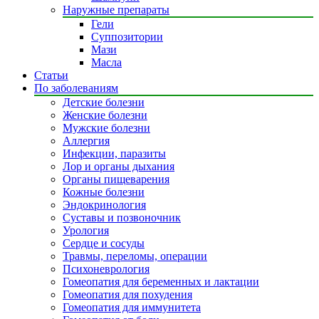
Наружные препараты
Гели
Суппозитории
Мази
Масла
Статьи
По заболеваниям
Детские болезни
Женские болезни
Мужские болезни
Аллергия
Инфекции, паразиты
Лор и органы дыхания
Органы пищеварения
Кожные болезни
Эндокринология
Суставы и позвоночник
Урология
Сердце и сосуды
Травмы, переломы, операции
Психоневрология
Гомеопатия для беременных и лактации
Гомеопатия для похудения
Гомеопатия для иммунитета