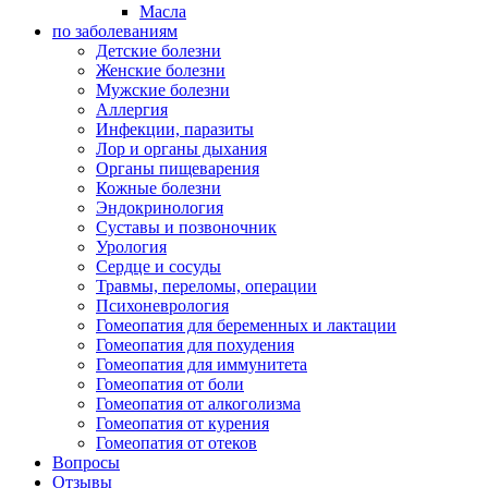
Масла
по заболеваниям
Детские болезни
Женские болезни
Мужские болезни
Аллергия
Инфекции, паразиты
Лор и органы дыхания
Органы пищеварения
Кожные болезни
Эндокринология
Суставы и позвоночник
Урология
Сердце и сосуды
Травмы, переломы, операции
Психоневрология
Гомеопатия для беременных и лактации
Гомеопатия для похудения
Гомеопатия для иммунитета
Гомеопатия от боли
Гомеопатия от алкоголизма
Гомеопатия от курения
Гомеопатия от отеков
Вопросы
Отзывы