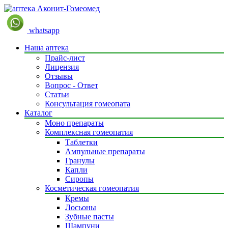
whatsapp
Наша аптека
Прайс-лист
Лицензия
Отзывы
Вопрос - Ответ
Статьи
Консультация гомеопата
Каталог
Моно препараты
Комплексная гомеопатия
Таблетки
Ампульные препараты
Гранулы
Капли
Сиропы
Косметическая гомеопатия
Кремы
Лосьоны
Зубные пасты
Шампуни