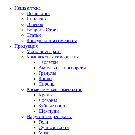
Наша аптека
Прайс-лист
Лицензия
Отзывы
Вопрос - Ответ
Статьи
Консультация гомеопата
Продукция
Моно препараты
Комплексная гомеопатия
Таблетки
Ампульные препараты
Гранулы
Капли
Сиропы
Косметическая гомеопатия
Кремы
Лосьоны
Зубные пасты
Шампуни
Наружные препараты
Гели
Суппозитории
Мази