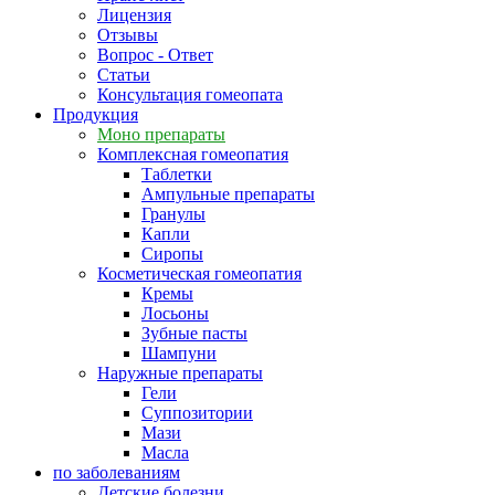
Лицензия
Отзывы
Вопрос - Ответ
Статьи
Консультация гомеопата
Продукция
Моно препараты
Комплексная гомеопатия
Таблетки
Ампульные препараты
Гранулы
Капли
Сиропы
Косметическая гомеопатия
Кремы
Лосьоны
Зубные пасты
Шампуни
Наружные препараты
Гели
Суппозитории
Мази
Масла
по заболеваниям
Детские болезни