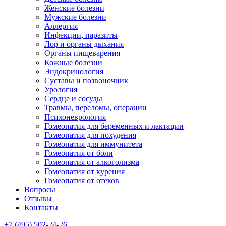
Женские болезни
Мужские болезни
Аллергия
Инфекции, паразиты
Лор и органы дыхания
Органы пищеварения
Кожные болезни
Эндокринология
Суставы и позвоночник
Урология
Сердце и сосуды
Травмы, переломы, операции
Психоневрология
Гомеопатия для беременных и лактации
Гомеопатия для похудения
Гомеопатия для иммунитета
Гомеопатия от боли
Гомеопатия от алкоголизма
Гомеопатия от курения
Гомеопатия от отеков
Вопросы
Отзывы
Контакты
+7 (495) 502-24-26