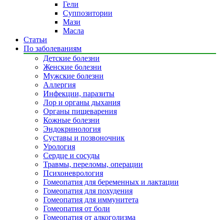
Гели
Суппозитории
Мази
Масла
Статьи
По заболеваниям
Детские болезни
Женские болезни
Мужские болезни
Аллергия
Инфекции, паразиты
Лор и органы дыхания
Органы пищеварения
Кожные болезни
Эндокринология
Суставы и позвоночник
Урология
Сердце и сосуды
Травмы, переломы, операции
Психоневрология
Гомеопатия для беременных и лактации
Гомеопатия для похудения
Гомеопатия для иммунитета
Гомеопатия от боли
Гомеопатия от алкоголизма