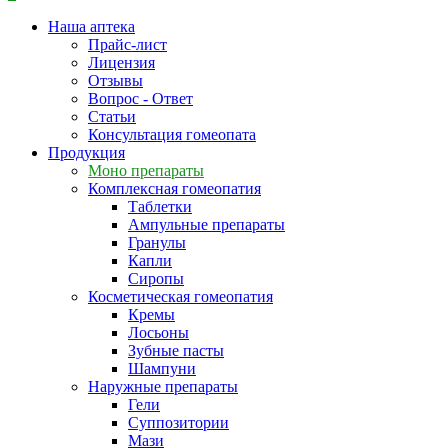
Наша аптека
Прайс-лист
Лицензия
Отзывы
Вопрос - Ответ
Статьи
Консультация гомеопата
Продукция
Моно препараты
Комплексная гомеопатия
Таблетки
Ампульные препараты
Гранулы
Капли
Сиропы
Косметическая гомеопатия
Кремы
Лосьоны
Зубные пасты
Шампуни
Наружные препараты
Гели
Суппозитории
Мази