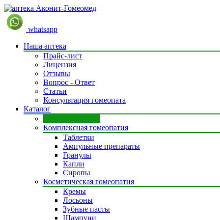
whatsapp
Наша аптека
Прайс-лист
Лицензия
Отзывы
Вопрос - Ответ
Статьи
Консультация гомеопата
Каталог
Моно препараты
Комплексная гомеопатия
Таблетки
Ампульные препараты
Гранулы
Капли
Сиропы
Косметическая гомеопатия
Кремы
Лосьоны
Зубные пасты
Шампуни