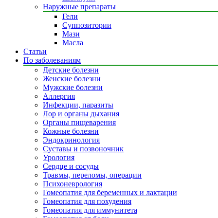
Наружные препараты
Гели
Суппозитории
Мази
Масла
Статьи
По заболеваниям
Детские болезни
Женские болезни
Мужские болезни
Аллергия
Инфекции, паразиты
Лор и органы дыхания
Органы пищеварения
Кожные болезни
Эндокринология
Суставы и позвоночник
Урология
Сердце и сосуды
Травмы, переломы, операции
Психоневрология
Гомеопатия для беременных и лактации
Гомеопатия для похудения
Гомеопатия для иммунитета