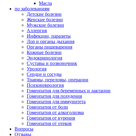
Масла
по заболеваниям
Детские болезни
Женские болезни
Мужские болезни
Аллергия
Инфекции, паразиты
Лор и органы дыхания
Органы пищеварения
Кожные болезни
Эндокринология
Суставы и позвоночник
Урология
Сердце и сосуды
Травмы, переломы, операции
Психоневрология
Гомеопатия для беременных и лактации
Гомеопатия для похудения
Гомеопатия для иммунитета
Гомеопатия от боли
Гомеопатия от алкоголизма
Гомеопатия от курения
Гомеопатия от отеков
Вопросы
Отзывы