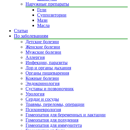
Наружные препараты
Гели
Суппозитории
Мази
Масла
Статьи
По заболеваниям
Детские болезни
Женские болезни
Мужские болезни
Аллергия
Инфекции, паразиты
Лор и органы дыхания
Органы пищеварения
Кожные болезни
Эндокринология
Суставы и позвоночник
Урология
Сердце и сосуды
Травмы, переломы, операции
Психоневрология
Гомеопатия для беременных и лактации
Гомеопатия для похудения
Гомеопатия для иммунитета