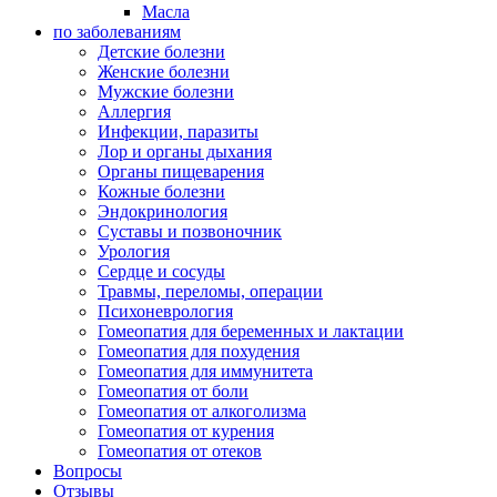
Масла
по заболеваниям
Детские болезни
Женские болезни
Мужские болезни
Аллергия
Инфекции, паразиты
Лор и органы дыхания
Органы пищеварения
Кожные болезни
Эндокринология
Суставы и позвоночник
Урология
Сердце и сосуды
Травмы, переломы, операции
Психоневрология
Гомеопатия для беременных и лактации
Гомеопатия для похудения
Гомеопатия для иммунитета
Гомеопатия от боли
Гомеопатия от алкоголизма
Гомеопатия от курения
Гомеопатия от отеков
Вопросы
Отзывы