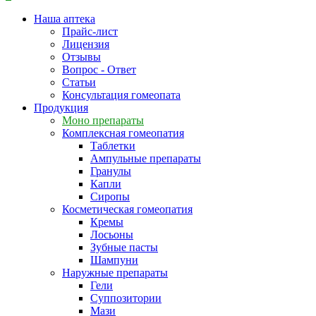
Наша аптека
Прайс-лист
Лицензия
Отзывы
Вопрос - Ответ
Статьи
Консультация гомеопата
Продукция
Моно препараты
Комплексная гомеопатия
Таблетки
Ампульные препараты
Гранулы
Капли
Сиропы
Косметическая гомеопатия
Кремы
Лосьоны
Зубные пасты
Шампуни
Наружные препараты
Гели
Суппозитории
Мази