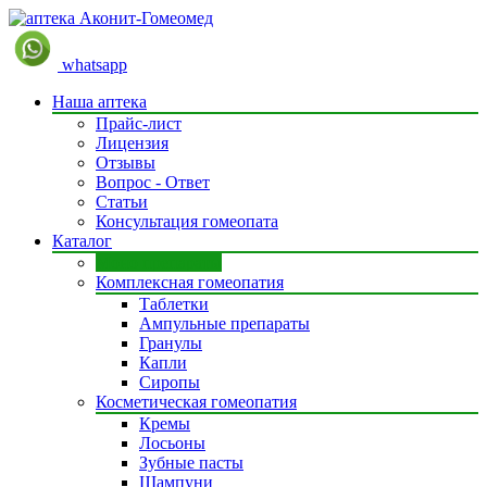
whatsapp
Наша аптека
Прайс-лист
Лицензия
Отзывы
Вопрос - Ответ
Статьи
Консультация гомеопата
Каталог
Моно препараты
Комплексная гомеопатия
Таблетки
Ампульные препараты
Гранулы
Капли
Сиропы
Косметическая гомеопатия
Кремы
Лосьоны
Зубные пасты
Шампуни