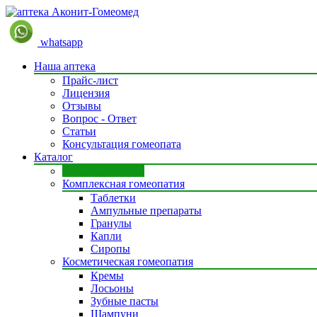
whatsapp
Наша аптека
Прайс-лист
Лицензия
Отзывы
Вопрос - Ответ
Статьи
Консультация гомеопата
Каталог
Моно препараты
Комплексная гомеопатия
Таблетки
Ампульные препараты
Гранулы
Капли
Сиропы
Косметическая гомеопатия
Кремы
Лосьоны
Зубные пасты
Шампуни