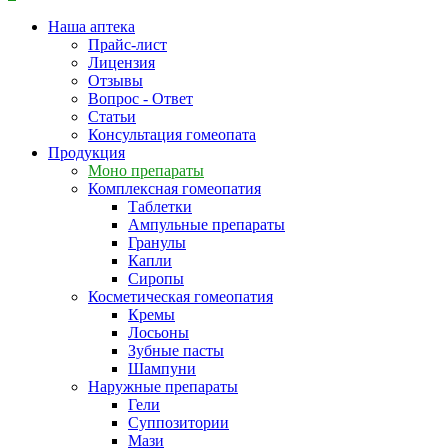
Наша аптека
Прайс-лист
Лицензия
Отзывы
Вопрос - Ответ
Статьи
Консультация гомеопата
Продукция
Моно препараты
Комплексная гомеопатия
Таблетки
Ампульные препараты
Гранулы
Капли
Сиропы
Косметическая гомеопатия
Кремы
Лосьоны
Зубные пасты
Шампуни
Наружные препараты
Гели
Суппозитории
Мази