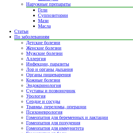
Наружные препараты
Гели
Суппозитории
Мази
Масла
Статьи
По заболеваниям
Детские болезни
Женские болезни
Мужские болезни
Аллергия
Инфекции, паразиты
Лор и органы дыхания
Органы пищеварения
Кожные болезни
Эндокринология
Суставы и позвоночник
Урология
Сердце и сосуды
Травмы, переломы, операции
Психоневрология
Гомеопатия для беременных и лактации
Гомеопатия для похудения
Гомеопатия для иммунитета