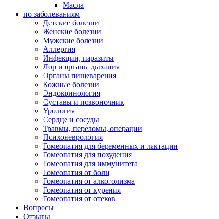
Масла
по заболеваниям
Детские болезни
Женские болезни
Мужские болезни
Аллергия
Инфекции, паразиты
Лор и органы дыхания
Органы пищеварения
Кожные болезни
Эндокринология
Суставы и позвоночник
Урология
Сердце и сосуды
Травмы, переломы, операции
Психоневрология
Гомеопатия для беременных и лактации
Гомеопатия для похудения
Гомеопатия для иммунитета
Гомеопатия от боли
Гомеопатия от алкоголизма
Гомеопатия от курения
Гомеопатия от отеков
Вопросы
Отзывы