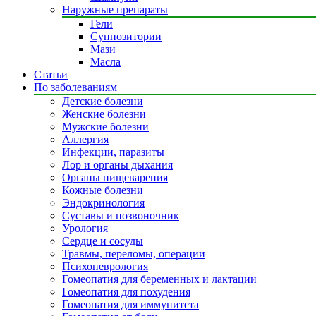
Наружные препараты
Гели
Суппозитории
Мази
Масла
Статьи
По заболеваниям
Детские болезни
Женские болезни
Мужские болезни
Аллергия
Инфекции, паразиты
Лор и органы дыхания
Органы пищеварения
Кожные болезни
Эндокринология
Суставы и позвоночник
Урология
Сердце и сосуды
Травмы, переломы, операции
Психоневрология
Гомеопатия для беременных и лактации
Гомеопатия для похудения
Гомеопатия для иммунитета