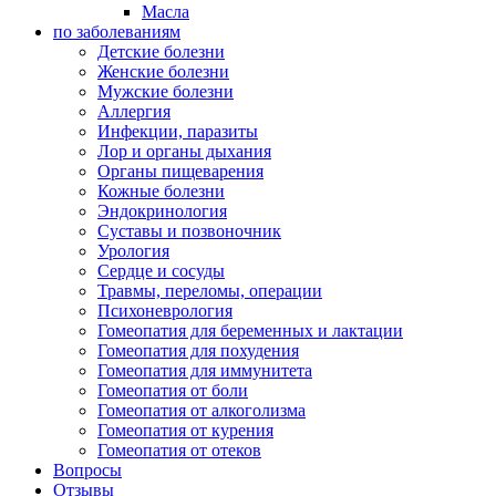
Масла
по заболеваниям
Детские болезни
Женские болезни
Мужские болезни
Аллергия
Инфекции, паразиты
Лор и органы дыхания
Органы пищеварения
Кожные болезни
Эндокринология
Суставы и позвоночник
Урология
Сердце и сосуды
Травмы, переломы, операции
Психоневрология
Гомеопатия для беременных и лактации
Гомеопатия для похудения
Гомеопатия для иммунитета
Гомеопатия от боли
Гомеопатия от алкоголизма
Гомеопатия от курения
Гомеопатия от отеков
Вопросы
Отзывы