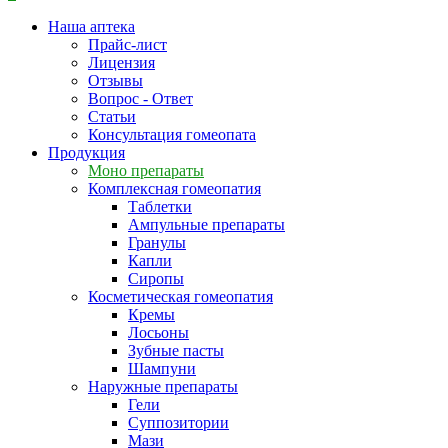
Наша аптека
Прайс-лист
Лицензия
Отзывы
Вопрос - Ответ
Статьи
Консультация гомеопата
Продукция
Моно препараты
Комплексная гомеопатия
Таблетки
Ампульные препараты
Гранулы
Капли
Сиропы
Косметическая гомеопатия
Кремы
Лосьоны
Зубные пасты
Шампуни
Наружные препараты
Гели
Суппозитории
Мази