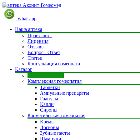
whatsapp
Наша аптека
Прайс-лист
Лицензия
Отзывы
Вопрос - Ответ
Статьи
Консультация гомеопата
Каталог
Моно препараты
Комплексная гомеопатия
Таблетки
Ампульные препараты
Гранулы
Капли
Сиропы
Косметическая гомеопатия
Кремы
Лосьоны
Зубные пасты
Шампуни