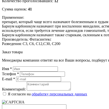
Количество проголосовавших:
12
Сумма оценок:
41
Применение:
препарат, который чаще всего назначают болезненным и худым 
Бариум карбоникум назначают при воспалении миндалин, астме
используется, если требуется лечение аденоидов гомеопатией
Бариум карбоникум назначают также старикам, склонным к по
Производитель: Фитасинтекс
Разведения: С3, С6, С12,С30, С200
Заказ товара
Менеджеры компании ответят на все Ваши вопросы, подберут 
Имя
*
Телефон
*
E-mail
*
Комментарий:
Я согласен на
обработку персональных данных