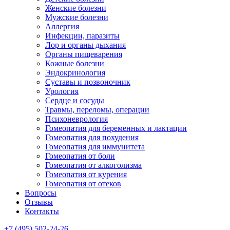
Женские болезни
Мужские болезни
Аллергия
Инфекции, паразиты
Лор и органы дыхания
Органы пищеварения
Кожные болезни
Эндокринология
Суставы и позвоночник
Урология
Сердце и сосуды
Травмы, переломы, операции
Психоневрология
Гомеопатия для беременных и лактации
Гомеопатия для похудения
Гомеопатия для иммунитета
Гомеопатия от боли
Гомеопатия от алкоголизма
Гомеопатия от курения
Гомеопатия от отеков
Вопросы
Отзывы
Контакты
+7 (495) 502-24-26