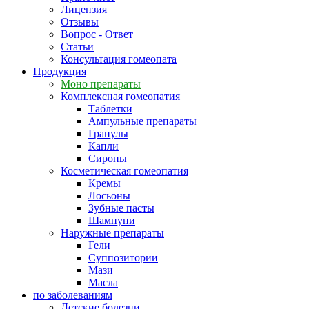
Лицензия
Отзывы
Вопрос - Ответ
Статьи
Консультация гомеопата
Продукция
Моно препараты
Комплексная гомеопатия
Таблетки
Ампульные препараты
Гранулы
Капли
Сиропы
Косметическая гомеопатия
Кремы
Лосьоны
Зубные пасты
Шампуни
Наружные препараты
Гели
Суппозитории
Мази
Масла
по заболеваниям
Детские болезни