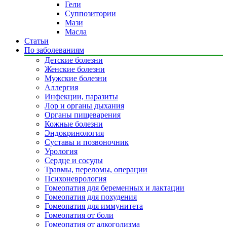
Гели
Суппозитории
Мази
Масла
Статьи
По заболеваниям
Детские болезни
Женские болезни
Мужские болезни
Аллергия
Инфекции, паразиты
Лор и органы дыхания
Органы пищеварения
Кожные болезни
Эндокринология
Суставы и позвоночник
Урология
Сердце и сосуды
Травмы, переломы, операции
Психоневрология
Гомеопатия для беременных и лактации
Гомеопатия для похудения
Гомеопатия для иммунитета
Гомеопатия от боли
Гомеопатия от алкоголизма