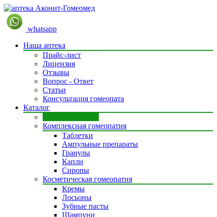
whatsapp
Наша аптека
Прайс-лист
Лицензия
Отзывы
Вопрос - Ответ
Статьи
Консультация гомеопата
Каталог
Моно препараты
Комплексная гомеопатия
Таблетки
Ампульные препараты
Гранулы
Капли
Сиропы
Косметическая гомеопатия
Кремы
Лосьоны
Зубные пасты
Шампуни