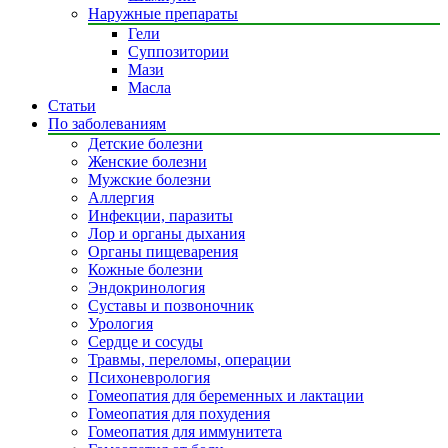
Наружные препараты
Гели
Суппозитории
Мази
Масла
Статьи
По заболеваниям
Детские болезни
Женские болезни
Мужские болезни
Аллергия
Инфекции, паразиты
Лор и органы дыхания
Органы пищеварения
Кожные болезни
Эндокринология
Суставы и позвоночник
Урология
Сердце и сосуды
Травмы, переломы, операции
Психоневрология
Гомеопатия для беременных и лактации
Гомеопатия для похудения
Гомеопатия для иммунитета