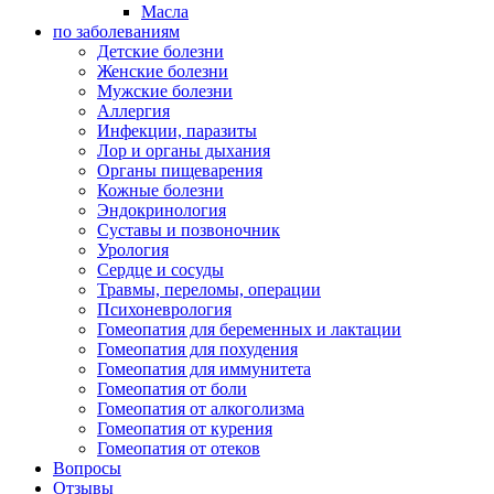
Масла
по заболеваниям
Детские болезни
Женские болезни
Мужские болезни
Аллергия
Инфекции, паразиты
Лор и органы дыхания
Органы пищеварения
Кожные болезни
Эндокринология
Суставы и позвоночник
Урология
Сердце и сосуды
Травмы, переломы, операции
Психоневрология
Гомеопатия для беременных и лактации
Гомеопатия для похудения
Гомеопатия для иммунитета
Гомеопатия от боли
Гомеопатия от алкоголизма
Гомеопатия от курения
Гомеопатия от отеков
Вопросы
Отзывы