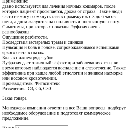
Применение:
давно используется для лечения ночных кошмаров, после
которых пациент просыпается, дрожа от страха. Такие люди
часто не могут сомкнуть глаз в промежуток с 3 до 6 часов
ночи, а днем жалуются на сонливость и постоянную зевоту.
Симптомы, при которых показана Эуфазия очень
разнообразны:
Ощущение разбитости.
Последствия застарелых травм и синяков.
Пульсация и боль в голове, сопровождающаяся вспышками
яркого света в глазах.
Боль в нижнем ряде зубов.
Эуфразия дает отличный эффект при заболеваниях глаз, во
время которых наблюдается воспаление и слезотечение. Также
эффективна при кашле любой этиологии и жидком насморке
или носовом кровотечении.
Производитель: Фитасинтекс
Разведения: С3, С6, С30
Заказ товара
Менеджеры компании ответят на все Ваши вопросы, подберут
необходимое оборудование и подготовят коммерческое
предложение.