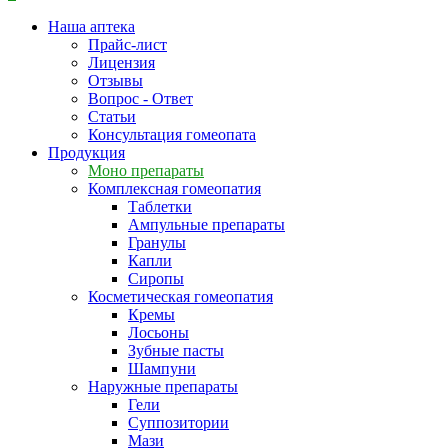
Наша аптека
Прайс-лист
Лицензия
Отзывы
Вопрос - Ответ
Статьи
Консультация гомеопата
Продукция
Моно препараты
Комплексная гомеопатия
Таблетки
Ампульные препараты
Гранулы
Капли
Сиропы
Косметическая гомеопатия
Кремы
Лосьоны
Зубные пасты
Шампуни
Наружные препараты
Гели
Суппозитории
Мази