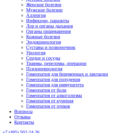
Женские болезни
Мужские болезни
Аллергия
Инфекции, паразиты
Лор и органы дыхания
Органы пищеварения
Кожные болезни
Эндокринология
Суставы и позвоночник
Урология
Сердце и сосуды
Травмы, переломы, операции
Психоневрология
Гомеопатия для беременных и лактации
Гомеопатия для похудения
Гомеопатия для иммунитета
Гомеопатия от боли
Гомеопатия от алкоголизма
Гомеопатия от курения
Гомеопатия от отеков
Вопросы
Отзывы
Контакты
+7 (495) 502-24-26