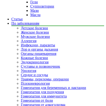
Гели
Суппозитории
Мази
Масла
Статьи
По заболеваниям
Детские болезни
Женские болезни
Мужские болезни
Аллергия
Инфекции, паразиты
Лор и органы дыхания
Органы пищеварения
Кожные болезни
Эндокринология
Суставы и позвоночник
Урология
Сердце и сосуды
Травмы, переломы, операции
Психоневрология
Гомеопатия для беременных и лактации
Гомеопатия для похудения
Гомеопатия для иммунитета
Гомеопатия от боли
Гомеопатия от алкоголизма