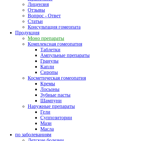
Лицензия
Отзывы
Вопрос - Ответ
Статьи
Консультация гомеопата
Продукция
Моно препараты
Комплексная гомеопатия
Таблетки
Ампульные препараты
Гранулы
Капли
Сиропы
Косметическая гомеопатия
Кремы
Лосьоны
Зубные пасты
Шампуни
Наружные препараты
Гели
Суппозитории
Мази
Масла
по заболеваниям
Детские болезни