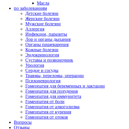
Масла
по заболеваниям
Детские болезни
Женские болезни
Мужские болезни
Аллергия
Инфекции, паразиты
Лор и органы дыхания
Органы пищеварения
Кожные болезни
Эндокринология
Суставы и позвоночник
Урология
Сердце и сосуды
Травмы, переломы, операции
Психоневрология
Гомеопатия для беременных и лактации
Гомеопатия для похудения
Гомеопатия для иммунитета
Гомеопатия от боли
Гомеопатия от алкоголизма
Гомеопатия от курения
Гомеопатия от отеков
Вопросы
Отзывы