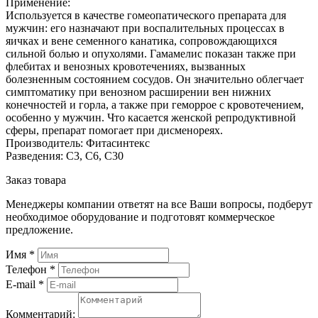
Применение:
Используется в качестве гомеопатического препарата для
мужчин: его назначают при воспалительных процессах в
яичках и вене семенного канатика, сопровождающихся
сильной болью и опухолями. Гамамелис показан также при
флебитах и венозных кровотечениях, вызванных
болезненным состоянием сосудов. Он значительно облегчает
симптоматику при венозном расширении вен нижних
конечностей и горла, а также при геморрое с кровотечением,
особенно у мужчин. Что касается женской репродуктивной
сферы, препарат помогает при дисменореях.
Производитель: Фитасинтекс
Разведения: С3, С6, С30
Заказ товара
Менеджеры компании ответят на все Ваши вопросы, подберут
необходимое оборудование и подготовят коммерческое
предложение.
Имя
*
Телефон
*
E-mail
*
Комментарий: