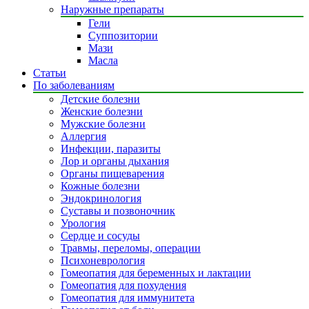
Наружные препараты
Гели
Суппозитории
Мази
Масла
Статьи
По заболеваниям
Детские болезни
Женские болезни
Мужские болезни
Аллергия
Инфекции, паразиты
Лор и органы дыхания
Органы пищеварения
Кожные болезни
Эндокринология
Суставы и позвоночник
Урология
Сердце и сосуды
Травмы, переломы, операции
Психоневрология
Гомеопатия для беременных и лактации
Гомеопатия для похудения
Гомеопатия для иммунитета