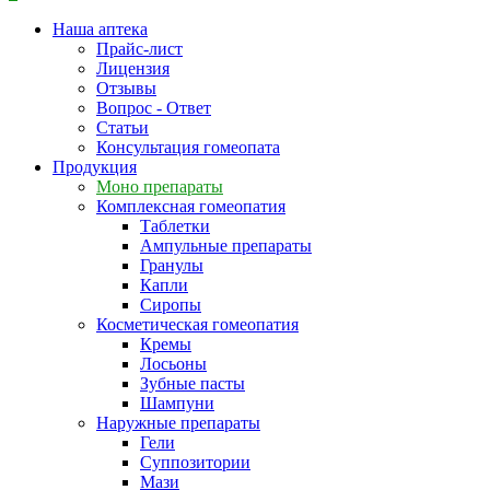
Наша аптека
Прайс-лист
Лицензия
Отзывы
Вопрос - Ответ
Статьи
Консультация гомеопата
Продукция
Моно препараты
Комплексная гомеопатия
Таблетки
Ампульные препараты
Гранулы
Капли
Сиропы
Косметическая гомеопатия
Кремы
Лосьоны
Зубные пасты
Шампуни
Наружные препараты
Гели
Суппозитории
Мази