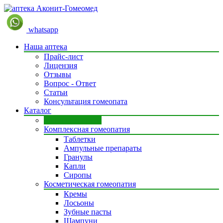
whatsapp
Наша аптека
Прайс-лист
Лицензия
Отзывы
Вопрос - Ответ
Статьи
Консультация гомеопата
Каталог
Моно препараты
Комплексная гомеопатия
Таблетки
Ампульные препараты
Гранулы
Капли
Сиропы
Косметическая гомеопатия
Кремы
Лосьоны
Зубные пасты
Шампуни