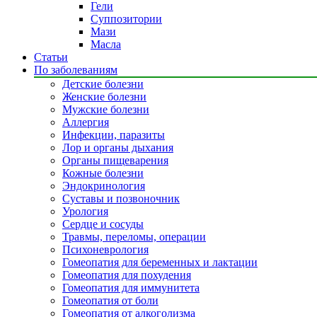
Гели
Суппозитории
Мази
Масла
Статьи
По заболеваниям
Детские болезни
Женские болезни
Мужские болезни
Аллергия
Инфекции, паразиты
Лор и органы дыхания
Органы пищеварения
Кожные болезни
Эндокринология
Суставы и позвоночник
Урология
Сердце и сосуды
Травмы, переломы, операции
Психоневрология
Гомеопатия для беременных и лактации
Гомеопатия для похудения
Гомеопатия для иммунитета
Гомеопатия от боли
Гомеопатия от алкоголизма