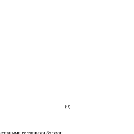
(0)
енсивными головными болями;