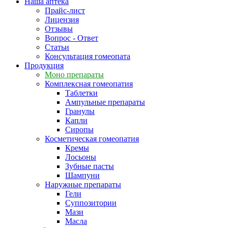
Наша аптека
Прайс-лист
Лицензия
Отзывы
Вопрос - Ответ
Статьи
Консультация гомеопата
Продукция
Моно препараты
Комплексная гомеопатия
Таблетки
Ампульные препараты
Гранулы
Капли
Сиропы
Косметическая гомеопатия
Кремы
Лосьоны
Зубные пасты
Шампуни
Наружные препараты
Гели
Суппозитории
Мази
Масла