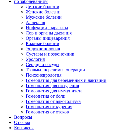
по заболеваниям
Детские болезни
Женские болезни
Мужские болезни
Аллергия
Инфекции, паразиты
Лор и органы дыхания
Органы пищеварения
Кожные болезни
Эндокринология
Суставы и позвоночник
Урология
Сердце и сосуды
Травмы, переломы, операции
Психоневрология
Гомеопатия для беременных и лактации
Гомеопатия для похудения
Гомеопатия для иммунитета
Гомеопатия от боли
Гомеопатия от алкоголизма
Гомеопатия от курения
Гомеопатия от отеков
Вопросы
Отзывы
Контакты