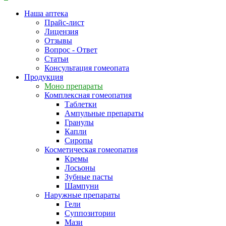
Наша аптека
Прайс-лист
Лицензия
Отзывы
Вопрос - Ответ
Статьи
Консультация гомеопата
Продукция
Моно препараты
Комплексная гомеопатия
Таблетки
Ампульные препараты
Гранулы
Капли
Сиропы
Косметическая гомеопатия
Кремы
Лосьоны
Зубные пасты
Шампуни
Наружные препараты
Гели
Суппозитории
Мази