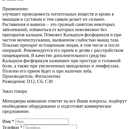
Применение:
улучшает проводимость питательных веществ и крови к
мышцам и суставам и тем самым делает их сильнее.
Растяжения и вывихи – это грозный симптом некоторых
заболеваний, избавиться от которых невозможно без
препаратов кальция. Поможет Кальциум фосфорикум и при
частом мочеиспускании, вызванном слабостью мышц таза.
Показан препарат истощенным лицам, в том числе и после
операций. Рекомендуется его прием и детям с расстройством
пищеварения. В качестве дополнительного средства
Кальциум фосфорикум назначают при простуде и головной
боли, а также при увеличенных миндалинах и лимфоузлах.
Полезен его прием будет и при наличии зоба.
Производитель: Фитасинтекс
Разведения: D12, С6, С30
Заказ товара
Менеджеры компании ответят на все Ваши вопросы, подберут
необходимое оборудование и подготовят коммерческое
предложение.
Имя
*
Телефон
*