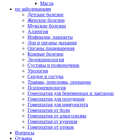
Масла
по заболеваниям
Детские болезни
Женские болезни
Мужские болезни
Аллергия
Инфекции, паразиты
Лор и органы дыхания
Органы пищеварения
Кожные болезни
Эндокринология
Суставы и позвоночник
Урология
Сердце и сосуды
Травмы, переломы, операции
Психоневрология
Гомеопатия для беременных и лактации
Гомеопатия для похудения
Гомеопатия для иммунитета
Гомеопатия от боли
Гомеопатия от алкоголизма
Гомеопатия от курения
Гомеопатия от отеков
Вопросы
Отзывы