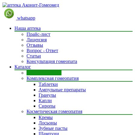
whatsapp
Наша аптека
Прайс-лист
Лицензия
Отзывы
Вопрос - Ответ
Статьи
Консультация гомеопата
Каталог
Моно препараты
Комплексная гомеопатия
Таблетки
Ампульные препараты
Гранулы
Капли
Сиропы
Косметическая гомеопатия
Кремы
Лосьоны
Зубные пасты
Шампуни