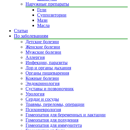
Наружные препараты
Гели
Суппозитории
Мази
Масла
Статьи
По заболеваниям
Детские болезни
Женские болезни
Мужские болезни
Аллергия
Инфекции, паразиты
Лор и органы дыхания
Органы пищеварения
Кожные болезни
Эндокринология
Суставы и позвоночник
Урология
Сердце и сосуды
Травмы, переломы, операции
Психоневрология
Гомеопатия для беременных и лактации
Гомеопатия для похудения
Гомеопатия для иммунитета