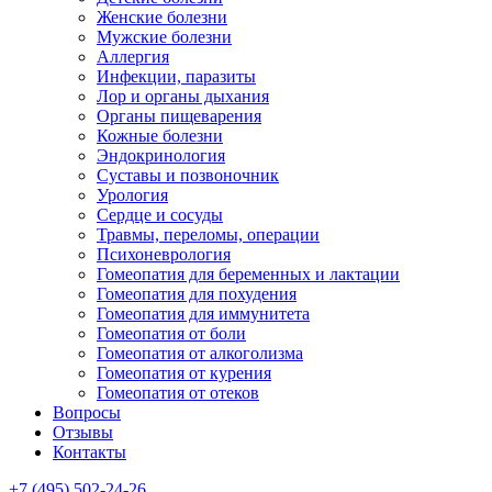
Женские болезни
Мужские болезни
Аллергия
Инфекции, паразиты
Лор и органы дыхания
Органы пищеварения
Кожные болезни
Эндокринология
Суставы и позвоночник
Урология
Сердце и сосуды
Травмы, переломы, операции
Психоневрология
Гомеопатия для беременных и лактации
Гомеопатия для похудения
Гомеопатия для иммунитета
Гомеопатия от боли
Гомеопатия от алкоголизма
Гомеопатия от курения
Гомеопатия от отеков
Вопросы
Отзывы
Контакты
+7 (495) 502-24-26