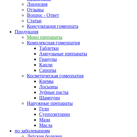
Лицензия
Отзывы
Вопрос - Ответ
Статьи
Консультация гомеопата
Продукция
Моно препараты
Комплексная гомеопатия
Таблетки
Ампульные препараты
Гранулы
Капли
Сиропы
Косметическая гомеопатия
Кремы
Лосьоны
Зубные пасты
Шампуни
Наружные препараты
Гели
Суппозитории
Мази
Масла
по заболеваниям
Детские болезни