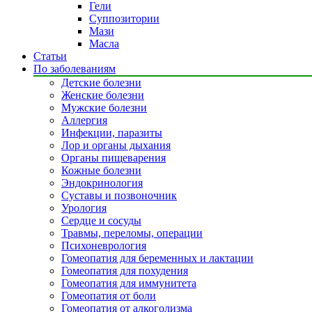
Гели
Суппозитории
Мази
Масла
Статьи
По заболеваниям
Детские болезни
Женские болезни
Мужские болезни
Аллергия
Инфекции, паразиты
Лор и органы дыхания
Органы пищеварения
Кожные болезни
Эндокринология
Суставы и позвоночник
Урология
Сердце и сосуды
Травмы, переломы, операции
Психоневрология
Гомеопатия для беременных и лактации
Гомеопатия для похудения
Гомеопатия для иммунитета
Гомеопатия от боли
Гомеопатия от алкоголизма