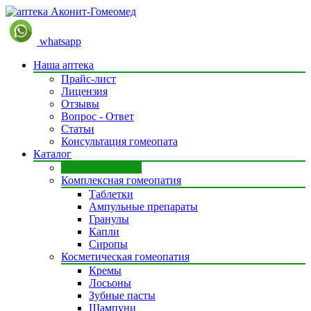
whatsapp
Наша аптека
Прайс-лист
Лицензия
Отзывы
Вопрос - Ответ
Статьи
Консультация гомеопата
Каталог
Моно препараты
Комплексная гомеопатия
Таблетки
Ампульные препараты
Гранулы
Капли
Сиропы
Косметическая гомеопатия
Кремы
Лосьоны
Зубные пасты
Шампуни