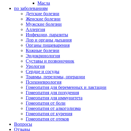
Масла
по заболеваниям
Детские болезни
Женские болезни
Мужские болезни
Аллергия
Инфекции, паразиты
Лор и органы дыхания
Органы пищеварения
Кожные болезни
Эндокринология
Суставы и позвоночник
Урология
Сердце и сосуды
Травмы, переломы, операции
Психоневрология
Гомеопатия для беременных и лактации
Гомеопатия для похудения
Гомеопатия для иммунитета
Гомеопатия от боли
Гомеопатия от алкоголизма
Гомеопатия от курения
Гомеопатия от отеков
Вопросы
Отзывы