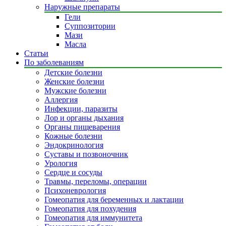
Наружные препараты
Гели
Суппозитории
Мази
Масла
Статьи
По заболеваниям
Детские болезни
Женские болезни
Мужские болезни
Аллергия
Инфекции, паразиты
Лор и органы дыхания
Органы пищеварения
Кожные болезни
Эндокринология
Суставы и позвоночник
Урология
Сердце и сосуды
Травмы, переломы, операции
Психоневрология
Гомеопатия для беременных и лактации
Гомеопатия для похудения
Гомеопатия для иммунитета