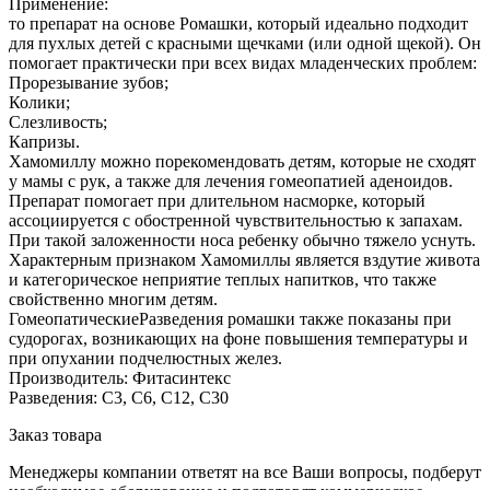
Применение:
то препарат на основе Ромашки, который идеально подходит
для пухлых детей с красными щечками (или одной щекой). Он
помогает практически при всех видах младенческих проблем:
Прорезывание зубов;
Колики;
Слезливость;
Капризы.
Хамомиллу можно порекомендовать детям, которые не сходят
у мамы с рук, а также для лечения гомеопатией аденоидов.
Препарат помогает при длительном насморке, который
ассоциируется с обостренной чувствительностью к запахам.
При такой заложенности носа ребенку обычно тяжело уснуть.
Характерным признаком Хамомиллы является вздутие живота
и категорическое неприятие теплых напитков, что также
свойственно многим детям.
ГомеопатическиеРазведения ромашки также показаны при
судорогах, возникающих на фоне повышения температуры и
при опухании подчелюстных желез.
Производитель: Фитасинтекс
Разведения: С3, С6, С12, С30
Заказ товара
Менеджеры компании ответят на все Ваши вопросы, подберут