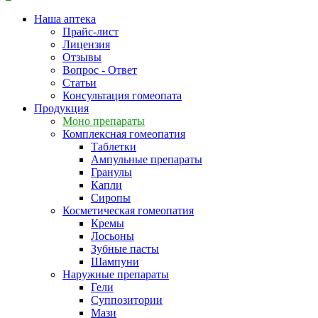
Наша аптека
Прайс-лист
Лицензия
Отзывы
Вопрос - Ответ
Статьи
Консультация гомеопата
Продукция
Моно препараты
Комплексная гомеопатия
Таблетки
Ампульные препараты
Гранулы
Капли
Сиропы
Косметическая гомеопатия
Кремы
Лосьоны
Зубные пасты
Шампуни
Наружные препараты
Гели
Суппозитории
Мази