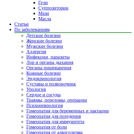
Гели
Суппозитории
Мази
Масла
Статьи
По заболеваниям
Детские болезни
Женские болезни
Мужские болезни
Аллергия
Инфекции, паразиты
Лор и органы дыхания
Органы пищеварения
Кожные болезни
Эндокринология
Суставы и позвоночник
Урология
Сердце и сосуды
Травмы, переломы, операции
Психоневрология
Гомеопатия для беременных и лактации
Гомеопатия для похудения
Гомеопатия для иммунитета
Гомеопатия от боли
Гомеопатия от алкоголизма