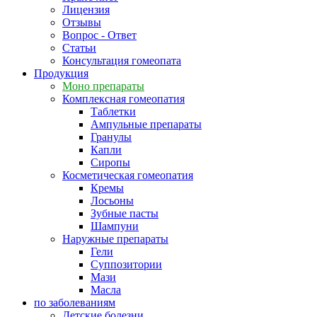
Лицензия
Отзывы
Вопрос - Ответ
Статьи
Консультация гомеопата
Продукция
Моно препараты
Комплексная гомеопатия
Таблетки
Ампульные препараты
Гранулы
Капли
Сиропы
Косметическая гомеопатия
Кремы
Лосьоны
Зубные пасты
Шампуни
Наружные препараты
Гели
Суппозитории
Мази
Масла
по заболеваниям
Детские болезни