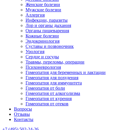
Женские болезни
Мужские болезни
Аллергия
Инфекции, паразиты
Лор и органы дыхания
Органы пищеварения
Кожные болезни
Эндокринология
Суставы и позвоночник
Урология
Сердце и сосуды
Травмы, переломы, операции
Психоневрология
Гомеопатия для беременных и лактации
Гомеопатия для похудения
Гомеопатия для иммунитета
Гомеопатия от боли
Гомеопатия от алкоголизма
Гомеопатия от курения
Гомеопатия от отеков
Вопросы
Отзывы
Контакты
+7 (495) 502-24-26