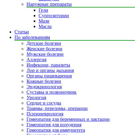
Наружные препараты
Гели
Суппозитории
Мази
Масла
Статьи
По заболеваниям
Детские болезни
Женские болезни
Мужские болезни
Аллергия
Инфекции, паразиты
Лор и органы дыхания
Органы пищеварения
Кожные болезни
Эндокринология
Суставы и позвоночник
Урология
Сердце и сосуды
Травмы, переломы, операции
Психоневрология
Гомеопатия для беременных и лактации
Гомеопатия для похудения
Гомеопатия для иммунитета