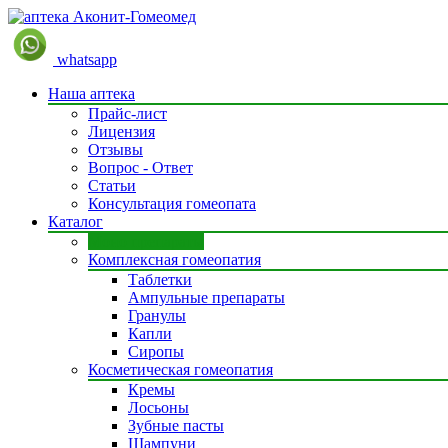
whatsapp
Наша аптека
Прайс-лист
Лицензия
Отзывы
Вопрос - Ответ
Статьи
Консультация гомеопата
Каталог
Моно препараты
Комплексная гомеопатия
Таблетки
Ампульные препараты
Гранулы
Капли
Сиропы
Косметическая гомеопатия
Кремы
Лосьоны
Зубные пасты
Шампуни