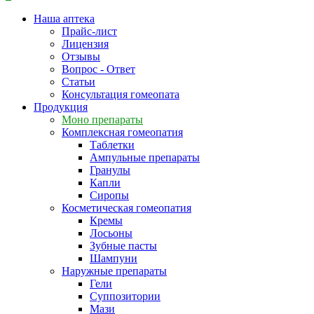
Наша аптека
Прайс-лист
Лицензия
Отзывы
Вопрос - Ответ
Статьи
Консультация гомеопата
Продукция
Моно препараты
Комплексная гомеопатия
Таблетки
Ампульные препараты
Гранулы
Капли
Сиропы
Косметическая гомеопатия
Кремы
Лосьоны
Зубные пасты
Шампуни
Наружные препараты
Гели
Суппозитории
Мази