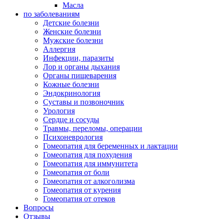
Масла
по заболеваниям
Детские болезни
Женские болезни
Мужские болезни
Аллергия
Инфекции, паразиты
Лор и органы дыхания
Органы пищеварения
Кожные болезни
Эндокринология
Суставы и позвоночник
Урология
Сердце и сосуды
Травмы, переломы, операции
Психоневрология
Гомеопатия для беременных и лактации
Гомеопатия для похудения
Гомеопатия для иммунитета
Гомеопатия от боли
Гомеопатия от алкоголизма
Гомеопатия от курения
Гомеопатия от отеков
Вопросы
Отзывы