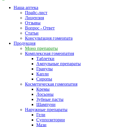
Наша аптека
Прайс-лист
Лицензия
Отзывы
Вопрос - Ответ
Статьи
Консультация гомеопата
Продукция
Моно препараты
Комплексная гомеопатия
Таблетки
Ампульные препараты
Гранулы
Капли
Сиропы
Косметическая гомеопатия
Кремы
Лосьоны
Зубные пасты
Шампуни
Наружные препараты
Гели
Суппозитории
Мази