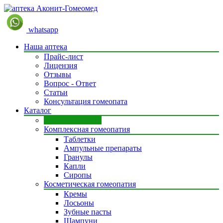
whatsapp
Наша аптека
Прайс-лист
Лицензия
Отзывы
Вопрос - Ответ
Статьи
Консультация гомеопата
Каталог
Моно препараты
Комплексная гомеопатия
Таблетки
Ампульные препараты
Гранулы
Капли
Сиропы
Косметическая гомеопатия
Кремы
Лосьоны
Зубные пасты
Шампуни