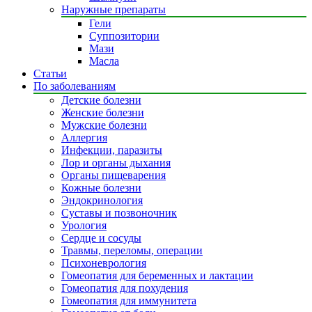
Наружные препараты
Гели
Суппозитории
Мази
Масла
Статьи
По заболеваниям
Детские болезни
Женские болезни
Мужские болезни
Аллергия
Инфекции, паразиты
Лор и органы дыхания
Органы пищеварения
Кожные болезни
Эндокринология
Суставы и позвоночник
Урология
Сердце и сосуды
Травмы, переломы, операции
Психоневрология
Гомеопатия для беременных и лактации
Гомеопатия для похудения
Гомеопатия для иммунитета