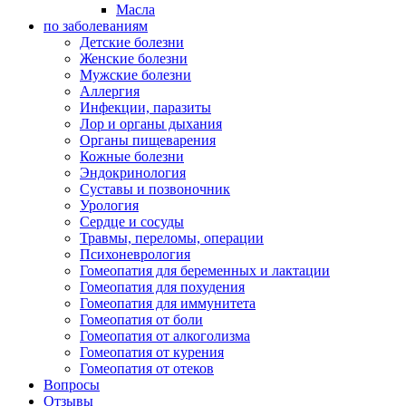
Масла
по заболеваниям
Детские болезни
Женские болезни
Мужские болезни
Аллергия
Инфекции, паразиты
Лор и органы дыхания
Органы пищеварения
Кожные болезни
Эндокринология
Суставы и позвоночник
Урология
Сердце и сосуды
Травмы, переломы, операции
Психоневрология
Гомеопатия для беременных и лактации
Гомеопатия для похудения
Гомеопатия для иммунитета
Гомеопатия от боли
Гомеопатия от алкоголизма
Гомеопатия от курения
Гомеопатия от отеков
Вопросы
Отзывы