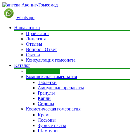
whatsapp
Наша аптека
Прайс-лист
Лицензия
Отзывы
Вопрос - Ответ
Статьи
Консультация гомеопата
Каталог
Моно препараты
Комплексная гомеопатия
Таблетки
Ампульные препараты
Гранулы
Капли
Сиропы
Косметическая гомеопатия
Кремы
Лосьоны
Зубные пасты
Шампуни