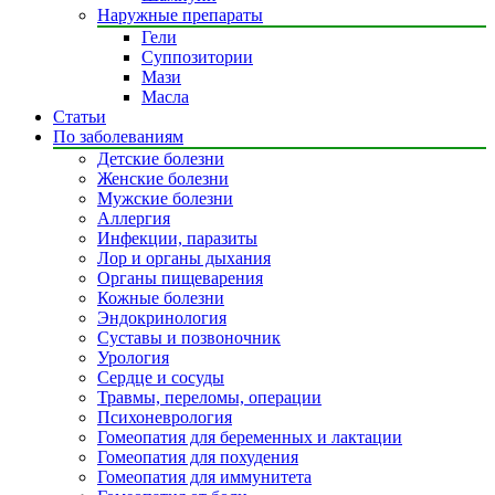
Наружные препараты
Гели
Суппозитории
Мази
Масла
Статьи
По заболеваниям
Детские болезни
Женские болезни
Мужские болезни
Аллергия
Инфекции, паразиты
Лор и органы дыхания
Органы пищеварения
Кожные болезни
Эндокринология
Суставы и позвоночник
Урология
Сердце и сосуды
Травмы, переломы, операции
Психоневрология
Гомеопатия для беременных и лактации
Гомеопатия для похудения
Гомеопатия для иммунитета