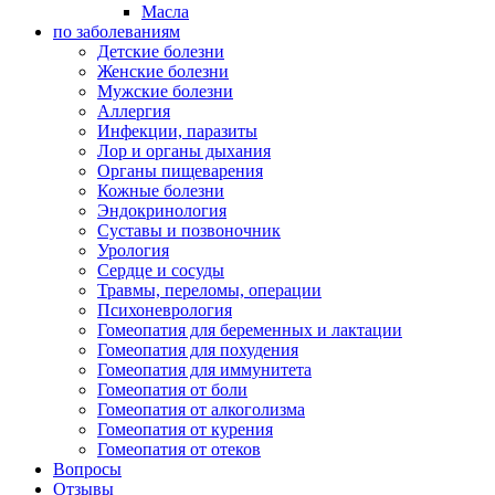
Масла
по заболеваниям
Детские болезни
Женские болезни
Мужские болезни
Аллергия
Инфекции, паразиты
Лор и органы дыхания
Органы пищеварения
Кожные болезни
Эндокринология
Суставы и позвоночник
Урология
Сердце и сосуды
Травмы, переломы, операции
Психоневрология
Гомеопатия для беременных и лактации
Гомеопатия для похудения
Гомеопатия для иммунитета
Гомеопатия от боли
Гомеопатия от алкоголизма
Гомеопатия от курения
Гомеопатия от отеков
Вопросы
Отзывы