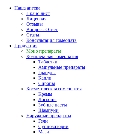
Наша аптека
Прайс-лист
Лицензия
Отзывы
Вопрос - Ответ
Статьи
Консультация гомеопата
Продукция
Моно препараты
Комплексная гомеопатия
Таблетки
Ампульные препараты
Гранулы
Капли
Сиропы
Косметическая гомеопатия
Кремы
Лосьоны
Зубные пасты
Шампуни
Наружные препараты
Гели
Суппозитории
Мази