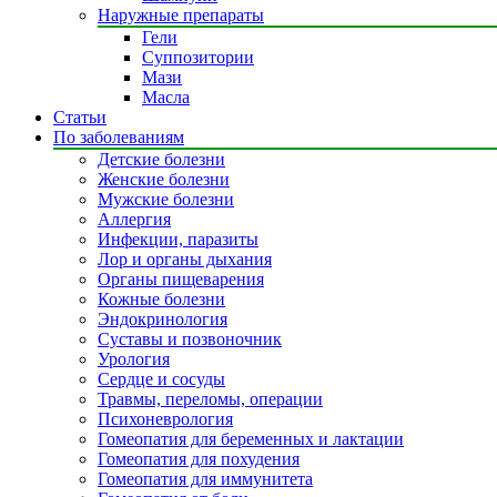
Наружные препараты
Гели
Суппозитории
Мази
Масла
Статьи
По заболеваниям
Детские болезни
Женские болезни
Мужские болезни
Аллергия
Инфекции, паразиты
Лор и органы дыхания
Органы пищеварения
Кожные болезни
Эндокринология
Суставы и позвоночник
Урология
Сердце и сосуды
Травмы, переломы, операции
Психоневрология
Гомеопатия для беременных и лактации
Гомеопатия для похудения
Гомеопатия для иммунитета