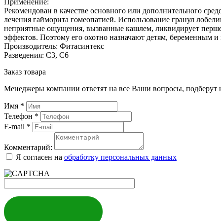
Применение:
Рекомендован в качестве основного или дополнительного сред
лечения гайморита гомеопатией. Использование гранул лобели
неприятные ощущения, вызванные кашлем, ликвидирует перше
эффектов. Поэтому его охотно назначают детям, беременным 
Производитель: Фитасинтекс
Разведения: С3, С6
Заказ товара
Менеджеры компании ответят на все Ваши вопросы, подберут 
Имя
*
Телефон
*
E-mail
*
Комментарий:
Я согласен на
обработку персональных данных
ЗАКАЗАТЬ