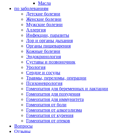
Масла
по заболеваниям
Детские болезни
Женские болезни
Мужские болезни
Аллергия
Инфекции, паразиты
Лор и органы дыхания
Органы пищеварения
Кожные болезни
Эндокринология
Суставы и позвоночник
Урология
Сердце и сосуды
Травмы, переломы, операции
Психоневрология
Гомеопатия для беременных и лактации
Гомеопатия для похудения
Гомеопатия для иммунитета
Гомеопатия от боли
Гомеопатия от алкоголизма
Гомеопатия от курения
Гомеопатия от отеков
Вопросы
Отзывы