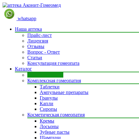
whatsapp
Наша аптека
Прайс-лист
Лицензия
Отзывы
Вопрос - Ответ
Статьи
Консультация гомеопата
Каталог
Моно препараты
Комплексная гомеопатия
Таблетки
Ампульные препараты
Гранулы
Капли
Сиропы
Косметическая гомеопатия
Кремы
Лосьоны
Зубные пасты
Шампуни