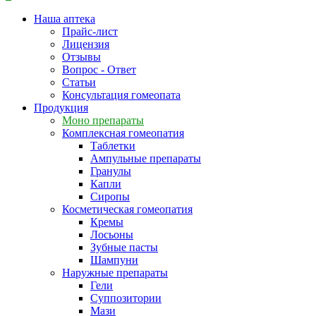
Наша аптека
Прайс-лист
Лицензия
Отзывы
Вопрос - Ответ
Статьи
Консультация гомеопата
Продукция
Моно препараты
Комплексная гомеопатия
Таблетки
Ампульные препараты
Гранулы
Капли
Сиропы
Косметическая гомеопатия
Кремы
Лосьоны
Зубные пасты
Шампуни
Наружные препараты
Гели
Суппозитории
Мази