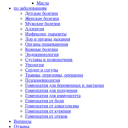
Масла
по заболеваниям
Детские болезни
Женские болезни
Мужские болезни
Аллергия
Инфекции, паразиты
Лор и органы дыхания
Органы пищеварения
Кожные болезни
Эндокринология
Суставы и позвоночник
Урология
Сердце и сосуды
Травмы, переломы, операции
Психоневрология
Гомеопатия для беременных и лактации
Гомеопатия для похудения
Гомеопатия для иммунитета
Гомеопатия от боли
Гомеопатия от алкоголизма
Гомеопатия от курения
Гомеопатия от отеков
Вопросы
Отзывы