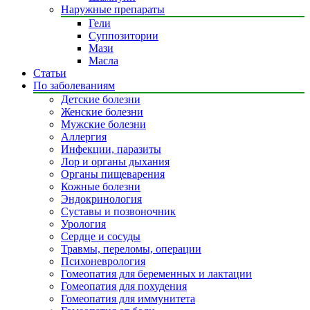
Наружные препараты
Гели
Суппозитории
Мази
Масла
Статьи
По заболеваниям
Детские болезни
Женские болезни
Мужские болезни
Аллергия
Инфекции, паразиты
Лор и органы дыхания
Органы пищеварения
Кожные болезни
Эндокринология
Суставы и позвоночник
Урология
Сердце и сосуды
Травмы, переломы, операции
Психоневрология
Гомеопатия для беременных и лактации
Гомеопатия для похудения
Гомеопатия для иммунитета