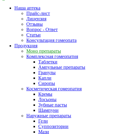
Наша аптека
Прайс-лист
Лицензия
Отзывы
Вопрос - Ответ
Статьи
Консультация гомеопата
Продукция
Моно препараты
Комплексная гомеопатия
Таблетки
Ампульные препараты
Гранулы
Капли
Сиропы
Косметическая гомеопатия
Кремы
Лосьоны
Зубные пасты
Шампуни
Наружные препараты
Гели
Суппозитории
Мази