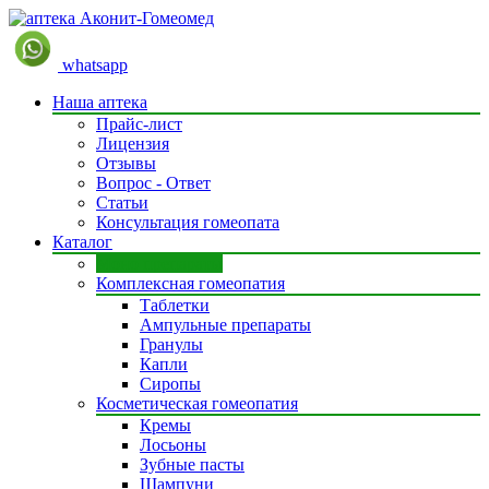
whatsapp
Наша аптека
Прайс-лист
Лицензия
Отзывы
Вопрос - Ответ
Статьи
Консультация гомеопата
Каталог
Моно препараты
Комплексная гомеопатия
Таблетки
Ампульные препараты
Гранулы
Капли
Сиропы
Косметическая гомеопатия
Кремы
Лосьоны
Зубные пасты
Шампуни