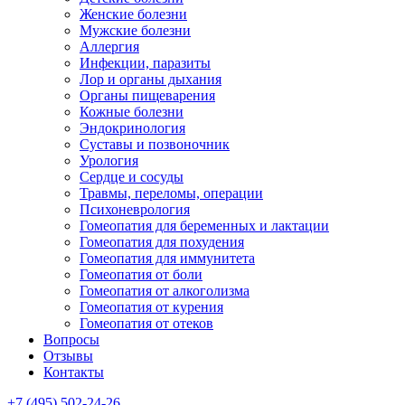
Женские болезни
Мужские болезни
Аллергия
Инфекции, паразиты
Лор и органы дыхания
Органы пищеварения
Кожные болезни
Эндокринология
Суставы и позвоночник
Урология
Сердце и сосуды
Травмы, переломы, операции
Психоневрология
Гомеопатия для беременных и лактации
Гомеопатия для похудения
Гомеопатия для иммунитета
Гомеопатия от боли
Гомеопатия от алкоголизма
Гомеопатия от курения
Гомеопатия от отеков
Вопросы
Отзывы
Контакты
+7 (495) 502-24-26