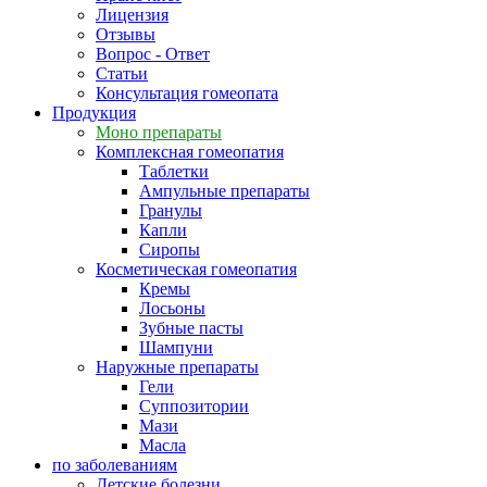
Лицензия
Отзывы
Вопрос - Ответ
Статьи
Консультация гомеопата
Продукция
Моно препараты
Комплексная гомеопатия
Таблетки
Ампульные препараты
Гранулы
Капли
Сиропы
Косметическая гомеопатия
Кремы
Лосьоны
Зубные пасты
Шампуни
Наружные препараты
Гели
Суппозитории
Мази
Масла
по заболеваниям
Детские болезни