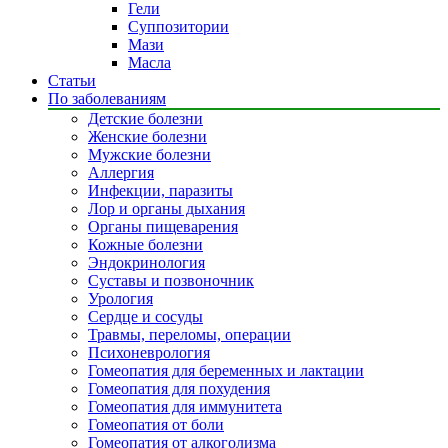
Гели
Суппозитории
Мази
Масла
Статьи
По заболеваниям
Детские болезни
Женские болезни
Мужские болезни
Аллергия
Инфекции, паразиты
Лор и органы дыхания
Органы пищеварения
Кожные болезни
Эндокринология
Суставы и позвоночник
Урология
Сердце и сосуды
Травмы, переломы, операции
Психоневрология
Гомеопатия для беременных и лактации
Гомеопатия для похудения
Гомеопатия для иммунитета
Гомеопатия от боли
Гомеопатия от алкоголизма