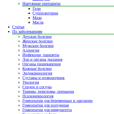
Наружные препараты
Гели
Суппозитории
Мази
Масла
Статьи
По заболеваниям
Детские болезни
Женские болезни
Мужские болезни
Аллергия
Инфекции, паразиты
Лор и органы дыхания
Органы пищеварения
Кожные болезни
Эндокринология
Суставы и позвоночник
Урология
Сердце и сосуды
Травмы, переломы, операции
Психоневрология
Гомеопатия для беременных и лактации
Гомеопатия для похудения
Гомеопатия для иммунитета