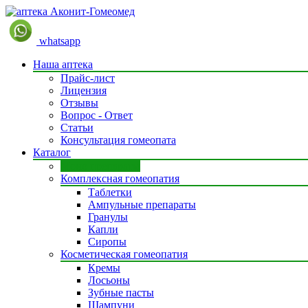
whatsapp
Наша аптека
Прайс-лист
Лицензия
Отзывы
Вопрос - Ответ
Статьи
Консультация гомеопата
Каталог
Моно препараты
Комплексная гомеопатия
Таблетки
Ампульные препараты
Гранулы
Капли
Сиропы
Косметическая гомеопатия
Кремы
Лосьоны
Зубные пасты
Шампуни