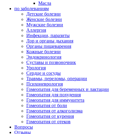
Масла
по заболеваниям
Детские болезни
Женские болезни
Мужские болезни
Аллергия
Инфекции, паразиты
Лор и органы дыхания
Органы пищеварения
Кожные болезни
Эндокринология
Суставы и позвоночник
Урология
Сердце и сосуды
Травмы, переломы, операции
Психоневрология
Гомеопатия для беременных и лактации
Гомеопатия для похудения
Гомеопатия для иммунитета
Гомеопатия от боли
Гомеопатия от алкоголизма
Гомеопатия от курения
Гомеопатия от отеков
Вопросы
Отзывы