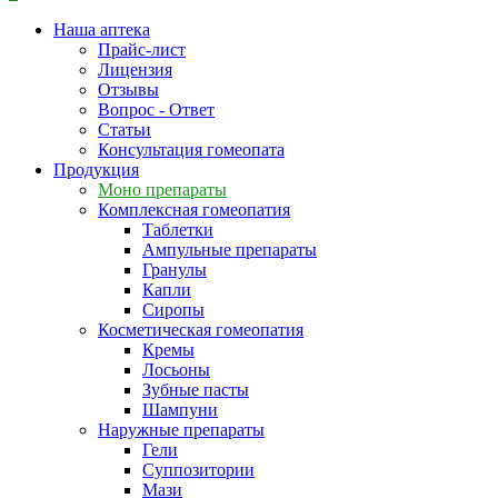
Наша аптека
Прайс-лист
Лицензия
Отзывы
Вопрос - Ответ
Статьи
Консультация гомеопата
Продукция
Моно препараты
Комплексная гомеопатия
Таблетки
Ампульные препараты
Гранулы
Капли
Сиропы
Косметическая гомеопатия
Кремы
Лосьоны
Зубные пасты
Шампуни
Наружные препараты
Гели
Суппозитории
Мази