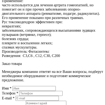
Применение:
часто используется для лечения артрита гомеопатией, но
помогает он и при прочих заболеваниях опорно-
двигательного аппарата (ревматизме, подагре, радикулитах).
Его применение показано при различных травмах.
Рус токсикодендрон эффективен при:
невралгиях;
заболеваниях, сопровождающихся высыпаниями зудящих
пузырьков (ветрянке, герпесе);
болезнях сердца;
плеврите и воспалении легких;
спазмах мускулатуры.
Производитель: Фитасинтекс
Разведения: С3,С6 , С12, С30, С200
Заказ товара
Менеджеры компании ответят на все Ваши вопросы, подберут
необходимое оборудование и подготовят коммерческое
предложение.
Имя
*
Телефон
*
E-mail
*