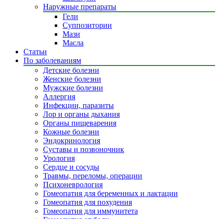
Наружные препараты
Гели
Суппозитории
Мази
Масла
Статьи
По заболеваниям
Детские болезни
Женские болезни
Мужские болезни
Аллергия
Инфекции, паразиты
Лор и органы дыхания
Органы пищеварения
Кожные болезни
Эндокринология
Суставы и позвоночник
Урология
Сердце и сосуды
Травмы, переломы, операции
Психоневрология
Гомеопатия для беременных и лактации
Гомеопатия для похудения
Гомеопатия для иммунитета