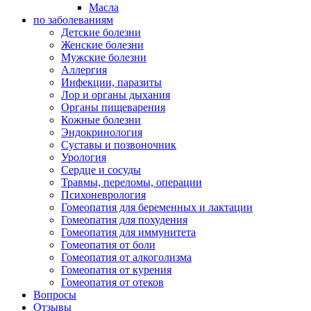
Масла
по заболеваниям
Детские болезни
Женские болезни
Мужские болезни
Аллергия
Инфекции, паразиты
Лор и органы дыхания
Органы пищеварения
Кожные болезни
Эндокринология
Суставы и позвоночник
Урология
Сердце и сосуды
Травмы, переломы, операции
Психоневрология
Гомеопатия для беременных и лактации
Гомеопатия для похудения
Гомеопатия для иммунитета
Гомеопатия от боли
Гомеопатия от алкоголизма
Гомеопатия от курения
Гомеопатия от отеков
Вопросы
Отзывы