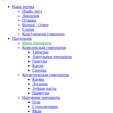
Наша аптека
Прайс-лист
Лицензия
Отзывы
Вопрос - Ответ
Статьи
Консультация гомеопата
Продукция
Моно препараты
Комплексная гомеопатия
Таблетки
Ампульные препараты
Гранулы
Капли
Сиропы
Косметическая гомеопатия
Кремы
Лосьоны
Зубные пасты
Шампуни
Наружные препараты
Гели
Суппозитории
Мази