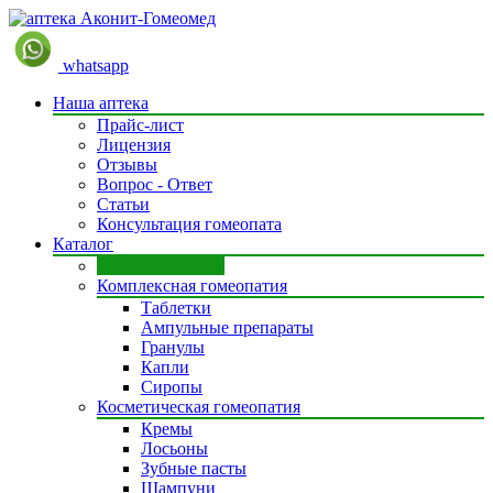
whatsapp
Наша аптека
Прайс-лист
Лицензия
Отзывы
Вопрос - Ответ
Статьи
Консультация гомеопата
Каталог
Моно препараты
Комплексная гомеопатия
Таблетки
Ампульные препараты
Гранулы
Капли
Сиропы
Косметическая гомеопатия
Кремы
Лосьоны
Зубные пасты
Шампуни