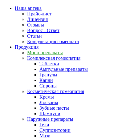
Наша аптека
Прайс-лист
Лицензия
Отзывы
Вопрос - Ответ
Статьи
Консультация гомеопата
Продукция
Моно препараты
Комплексная гомеопатия
Таблетки
Ампульные препараты
Гранулы
Капли
Сиропы
Косметическая гомеопатия
Кремы
Лосьоны
Зубные пасты
Шампуни
Наружные препараты
Гели
Суппозитории
Мази