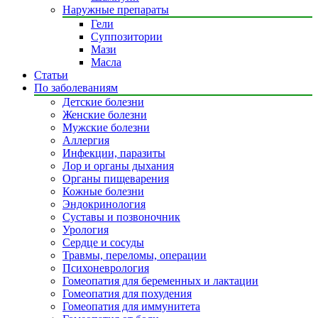
Наружные препараты
Гели
Суппозитории
Мази
Масла
Статьи
По заболеваниям
Детские болезни
Женские болезни
Мужские болезни
Аллергия
Инфекции, паразиты
Лор и органы дыхания
Органы пищеварения
Кожные болезни
Эндокринология
Суставы и позвоночник
Урология
Сердце и сосуды
Травмы, переломы, операции
Психоневрология
Гомеопатия для беременных и лактации
Гомеопатия для похудения
Гомеопатия для иммунитета