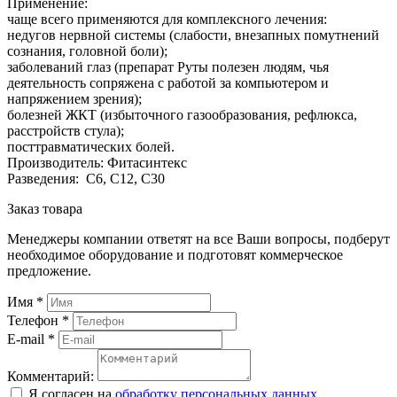
Применение:
чаще всего применяются для комплексного лечения:
недугов нервной системы (слабости, внезапных помутнений
сознания, головной боли);
заболеваний глаз (препарат Руты полезен людям, чья
деятельность сопряжена с работой за компьютером и
напряжением зрения);
болезней ЖКТ (избыточного газообразования, рефлюкса,
расстройств стула);
посттравматических болей.
Производитель: Фитасинтекс
Разведения: С6, С12, С30
Заказ товара
Менеджеры компании ответят на все Ваши вопросы, подберут
необходимое оборудование и подготовят коммерческое
предложение.
Имя
*
Телефон
*
E-mail
*
Комментарий:
Я согласен на
обработку персональных данных