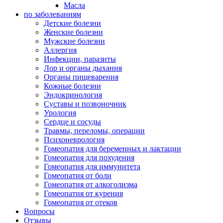
Масла
по заболеваниям
Детские болезни
Женские болезни
Мужские болезни
Аллергия
Инфекции, паразиты
Лор и органы дыхания
Органы пищеварения
Кожные болезни
Эндокринология
Суставы и позвоночник
Урология
Сердце и сосуды
Травмы, переломы, операции
Психоневрология
Гомеопатия для беременных и лактации
Гомеопатия для похудения
Гомеопатия для иммунитета
Гомеопатия от боли
Гомеопатия от алкоголизма
Гомеопатия от курения
Гомеопатия от отеков
Вопросы
Отзывы