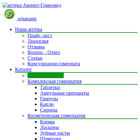
whatsapp
Наша аптека
Прайс-лист
Лицензия
Отзывы
Вопрос - Ответ
Статьи
Консультация гомеопата
Каталог
Моно препараты
Комплексная гомеопатия
Таблетки
Ампульные препараты
Гранулы
Капли
Сиропы
Косметическая гомеопатия
Кремы
Лосьоны
Зубные пасты
Шампуни