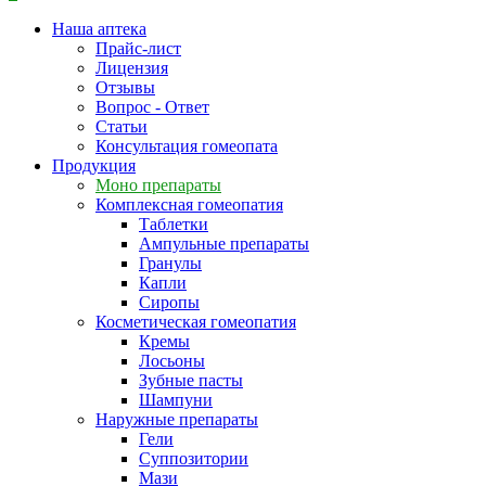
Наша аптека
Прайс-лист
Лицензия
Отзывы
Вопрос - Ответ
Статьи
Консультация гомеопата
Продукция
Моно препараты
Комплексная гомеопатия
Таблетки
Ампульные препараты
Гранулы
Капли
Сиропы
Косметическая гомеопатия
Кремы
Лосьоны
Зубные пасты
Шампуни
Наружные препараты
Гели
Суппозитории
Мази