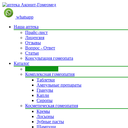
whatsapp
Наша аптека
Прайс-лист
Лицензия
Отзывы
Вопрос - Ответ
Статьи
Консультация гомеопата
Каталог
Моно препараты
Комплексная гомеопатия
Таблетки
Ампульные препараты
Гранулы
Капли
Сиропы
Косметическая гомеопатия
Кремы
Лосьоны
Зубные пасты
Шампуни