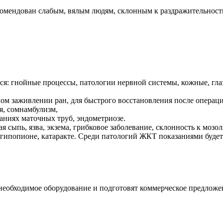
екомендован слабым, вялым людям, склонным к раздражительнос
тся: гнойные процессы, патологии нервной системы, кожные, г
ном заживлении ран, для быстрого восстановления после операц
я, сомнамбулизм,
аниях маточных труб, эндометриозе.
 сыпь, язва, экзема, грибковое заболевание, склонность к мозо
, гипопионе, катаракте. Среди патологий ЖКТ показаниями будет 
необходимое оборудование и подготовят коммерческое предложе