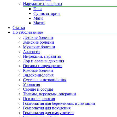
Наружные препараты
Гели
Суппозитории
Мази
Масла
Статьи
По заболеваниям
Детские болезни
Женские болезни
Мужские болезни
Аллергия
Инфекции, паразиты
Лор и органы дыхания
Органы пищеварения
Кожные болезни
Эндокринология
Суставы и позвоночник
Урология
Сердце и сосуды
Травмы, переломы, операции
Психоневрология
Гомеопатия для беременных и лактации
Гомеопатия для похудения
Гомеопатия для иммунитета