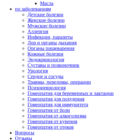
Масла
по заболеваниям
Детские болезни
Женские болезни
Мужские болезни
Аллергия
Инфекции, паразиты
Лор и органы дыхания
Органы пищеварения
Кожные болезни
Эндокринология
Суставы и позвоночник
Урология
Сердце и сосуды
Травмы, переломы, операции
Психоневрология
Гомеопатия для беременных и лактации
Гомеопатия для похудения
Гомеопатия для иммунитета
Гомеопатия от боли
Гомеопатия от алкоголизма
Гомеопатия от курения
Гомеопатия от отеков
Вопросы
Отзывы