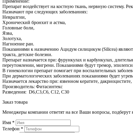
Применение:
Препарат воздействует на костную ткань, нервную систему. Р
Назначают при следующих заболеваниях:
Невралгии,
Хронический бронхит и астма,
Головные боли,
Язва,
Золотуха,
Нагноение ран.
Показаниями к назначению Ацидум силицикум (Silicea) являю
тракта, детские болезни.
Препарат назначается при: фурункулах и карбункулах, длитель
переутомлении, мигрени. Показаниями будут тремор, эпилепси
В гинекологии препарат помогает при воспалительных заболев
При дерматологических заболеваниях показаниями будет угревая
Назначается лекарство при: язвенном кератите, дакриоцистите
Производитель: Фитасинтекс
Разведения: D6,С3,С6, С12, С30
Заказ товара
Менеджеры компании ответят на все Ваши вопросы, подберут 
Имя
*
Телефон
*