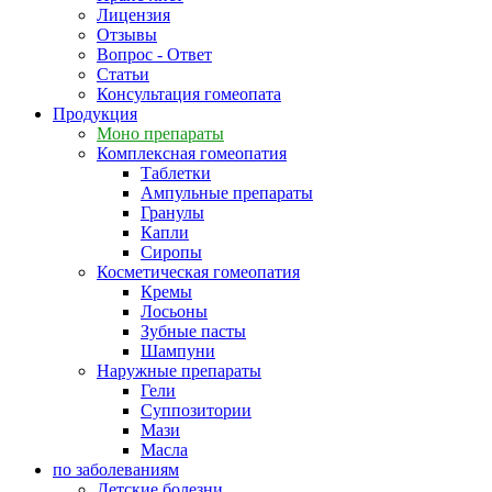
Лицензия
Отзывы
Вопрос - Ответ
Статьи
Консультация гомеопата
Продукция
Моно препараты
Комплексная гомеопатия
Таблетки
Ампульные препараты
Гранулы
Капли
Сиропы
Косметическая гомеопатия
Кремы
Лосьоны
Зубные пасты
Шампуни
Наружные препараты
Гели
Суппозитории
Мази
Масла
по заболеваниям
Детские болезни