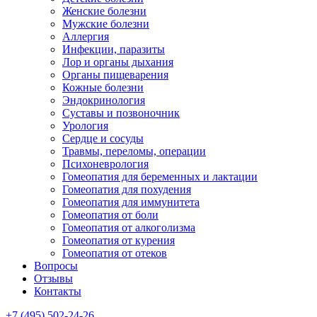
Женские болезни
Мужские болезни
Аллергия
Инфекции, паразиты
Лор и органы дыхания
Органы пищеварения
Кожные болезни
Эндокринология
Суставы и позвоночник
Урология
Сердце и сосуды
Травмы, переломы, операции
Психоневрология
Гомеопатия для беременных и лактации
Гомеопатия для похудения
Гомеопатия для иммунитета
Гомеопатия от боли
Гомеопатия от алкоголизма
Гомеопатия от курения
Гомеопатия от отеков
Вопросы
Отзывы
Контакты
+7 (495) 502-24-26