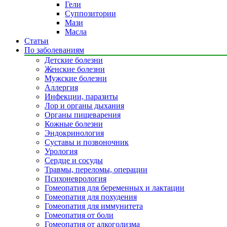
Гели
Суппозитории
Мази
Масла
Статьи
По заболеваниям
Детские болезни
Женские болезни
Мужские болезни
Аллергия
Инфекции, паразиты
Лор и органы дыхания
Органы пищеварения
Кожные болезни
Эндокринология
Суставы и позвоночник
Урология
Сердце и сосуды
Травмы, переломы, операции
Психоневрология
Гомеопатия для беременных и лактации
Гомеопатия для похудения
Гомеопатия для иммунитета
Гомеопатия от боли
Гомеопатия от алкоголизма