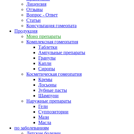
Лицензия
Отзывы
Вопрос - Ответ
Статьи
Консультация гомеопата
Продукция
Моно препараты
Комплексная гомеопатия
Таблетки
Ампульные препараты
Гранулы
Капли
Сиропы
Косметическая гомеопатия
Кремы
Лосьоны
Зубные пасты
Шампуни
Наружные препараты
Гели
Суппозитории
Мази
Масла
по заболеваниям
Детские болезни