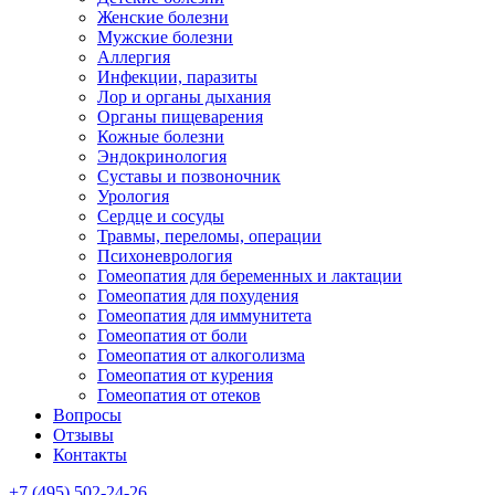
Женские болезни
Мужские болезни
Аллергия
Инфекции, паразиты
Лор и органы дыхания
Органы пищеварения
Кожные болезни
Эндокринология
Суставы и позвоночник
Урология
Сердце и сосуды
Травмы, переломы, операции
Психоневрология
Гомеопатия для беременных и лактации
Гомеопатия для похудения
Гомеопатия для иммунитета
Гомеопатия от боли
Гомеопатия от алкоголизма
Гомеопатия от курения
Гомеопатия от отеков
Вопросы
Отзывы
Контакты
+7 (495) 502-24-26