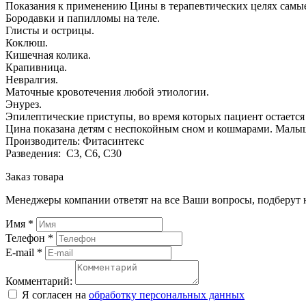
Показания к применению Цины в терапевтических целях самые
Бородавки и папилломы на теле.
Глисты и острицы.
Коклюш.
Кишечная колика.
Крапивница.
Невралгия.
Маточные кровотечения любой этиологии.
Энурез.
Эпилептические приступы, во время которых пациент остается 
Цина показана детям с неспокойным сном и кошмарами. Малыши
Производитель: Фитасинтекс
Разведения: С3, С6, С30
Заказ товара
Менеджеры компании ответят на все Ваши вопросы, подберут 
Имя
*
Телефон
*
E-mail
*
Комментарий:
Я согласен на
обработку персональных данных