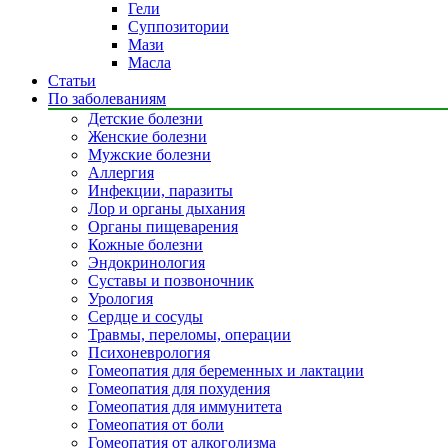
Гели
Суппозитории
Мази
Масла
Статьи
По заболеваниям
Детские болезни
Женские болезни
Мужские болезни
Аллергия
Инфекции, паразиты
Лор и органы дыхания
Органы пищеварения
Кожные болезни
Эндокринология
Суставы и позвоночник
Урология
Сердце и сосуды
Травмы, переломы, операции
Психоневрология
Гомеопатия для беременных и лактации
Гомеопатия для похудения
Гомеопатия для иммунитета
Гомеопатия от боли
Гомеопатия от алкоголизма