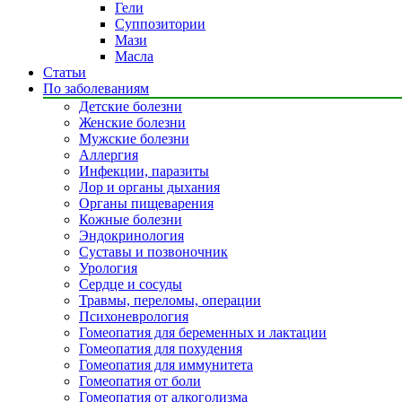
Гели
Суппозитории
Мази
Масла
Статьи
По заболеваниям
Детские болезни
Женские болезни
Мужские болезни
Аллергия
Инфекции, паразиты
Лор и органы дыхания
Органы пищеварения
Кожные болезни
Эндокринология
Суставы и позвоночник
Урология
Сердце и сосуды
Травмы, переломы, операции
Психоневрология
Гомеопатия для беременных и лактации
Гомеопатия для похудения
Гомеопатия для иммунитета
Гомеопатия от боли
Гомеопатия от алкоголизма