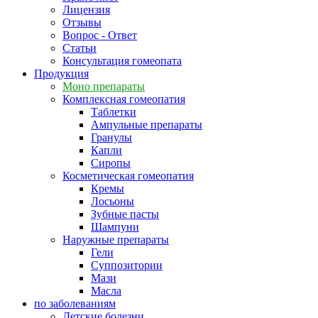
Лицензия
Отзывы
Вопрос - Ответ
Статьи
Консультация гомеопата
Продукция
Моно препараты
Комплексная гомеопатия
Таблетки
Ампульные препараты
Гранулы
Капли
Сиропы
Косметическая гомеопатия
Кремы
Лосьоны
Зубные пасты
Шампуни
Наружные препараты
Гели
Суппозитории
Мази
Масла
по заболеваниям
Детские болезни