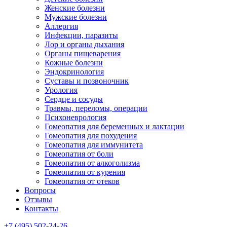
Женские болезни
Мужские болезни
Аллергия
Инфекции, паразиты
Лор и органы дыхания
Органы пищеварения
Кожные болезни
Эндокринология
Суставы и позвоночник
Урология
Сердце и сосуды
Травмы, переломы, операции
Психоневрология
Гомеопатия для беременных и лактации
Гомеопатия для похудения
Гомеопатия для иммунитета
Гомеопатия от боли
Гомеопатия от алкоголизма
Гомеопатия от курения
Гомеопатия от отеков
Вопросы
Отзывы
Контакты
+7 (495) 502-24-26