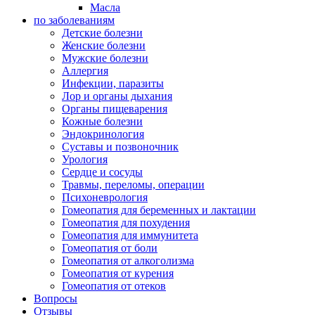
Масла
по заболеваниям
Детские болезни
Женские болезни
Мужские болезни
Аллергия
Инфекции, паразиты
Лор и органы дыхания
Органы пищеварения
Кожные болезни
Эндокринология
Суставы и позвоночник
Урология
Сердце и сосуды
Травмы, переломы, операции
Психоневрология
Гомеопатия для беременных и лактации
Гомеопатия для похудения
Гомеопатия для иммунитета
Гомеопатия от боли
Гомеопатия от алкоголизма
Гомеопатия от курения
Гомеопатия от отеков
Вопросы
Отзывы