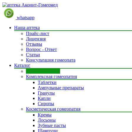
whatsapp
Наша аптека
Прайс-лист
Лицензия
Отзывы
Вопрос - Ответ
Статьи
Консультация гомеопата
Каталог
Моно препараты
Комплексная гомеопатия
Таблетки
Ампульные препараты
Гранулы
Капли
Сиропы
Косметическая гомеопатия
Кремы
Лосьоны
Зубные пасты
Шампуни