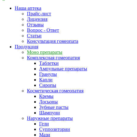
Наша аптека
Прайс-лист
Лицензия
Отзывы
Вопрос - Ответ
Статьи
Консультация гомеопата
Продукция
Моно препараты
Комплексная гомеопатия
Таблетки
Ампульные препараты
Гранулы
Капли
Сиропы
Косметическая гомеопатия
Кремы
Лосьоны
Зубные пасты
Шампуни
Наружные препараты
Гели
Суппозитории
Мази