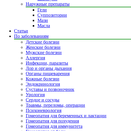
Наружные препараты
Гели
Суппозитории
Мази
Масла
Статьи
По заболеваниям
Детские болезни
Женские болезни
Мужские болезни
Аллергия
Инфекции, паразиты
Лор и органы дыхания
Органы пищеварения
Кожные болезни
Эндокринология
Суставы и позвоночник
Урология
Сердце и сосуды
Травмы, переломы, операции
Психоневрология
Гомеопатия для беременных и лактации
Гомеопатия для похудения
Гомеопатия для иммунитета