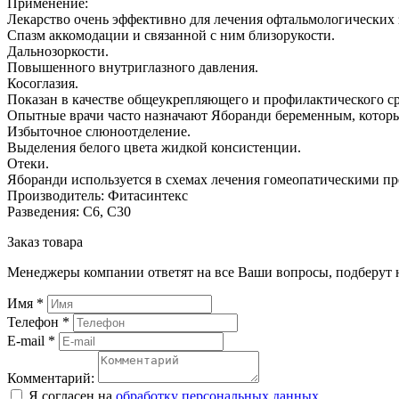
Применение:
Лекарство очень эффективно для лечения офтальмологических з
Спазм аккомодации и связанной с ним близорукости.
Дальнозоркости.
Повышенного внутриглазного давления.
Косоглазия.
Показан в качестве общеукрепляющего и профилактического сре
Опытные врачи часто назначают Яборанди беременным, которы
Избыточное слюноотделение.
Выделения белого цвета жидкой консистенции.
Отеки.
Яборанди используется в схемах лечения гомеопатическими п
Производитель: Фитасинтекс
Разведения: С6, С30
Заказ товара
Менеджеры компании ответят на все Ваши вопросы, подберут 
Имя
*
Телефон
*
E-mail
*
Комментарий:
Я согласен на
обработку персональных данных