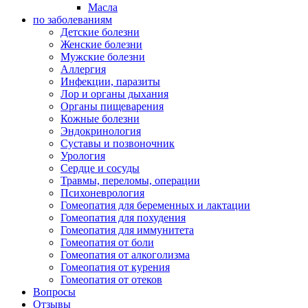
Масла
по заболеваниям
Детские болезни
Женские болезни
Мужские болезни
Аллергия
Инфекции, паразиты
Лор и органы дыхания
Органы пищеварения
Кожные болезни
Эндокринология
Суставы и позвоночник
Урология
Сердце и сосуды
Травмы, переломы, операции
Психоневрология
Гомеопатия для беременных и лактации
Гомеопатия для похудения
Гомеопатия для иммунитета
Гомеопатия от боли
Гомеопатия от алкоголизма
Гомеопатия от курения
Гомеопатия от отеков
Вопросы
Отзывы