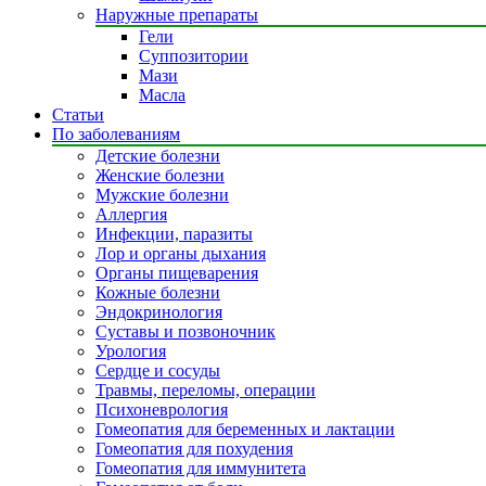
Наружные препараты
Гели
Суппозитории
Мази
Масла
Статьи
По заболеваниям
Детские болезни
Женские болезни
Мужские болезни
Аллергия
Инфекции, паразиты
Лор и органы дыхания
Органы пищеварения
Кожные болезни
Эндокринология
Суставы и позвоночник
Урология
Сердце и сосуды
Травмы, переломы, операции
Психоневрология
Гомеопатия для беременных и лактации
Гомеопатия для похудения
Гомеопатия для иммунитета