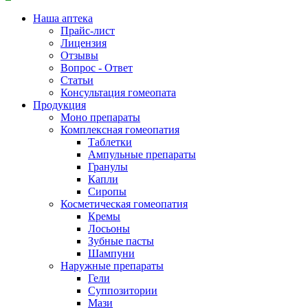
Наша аптека
Прайс-лист
Лицензия
Отзывы
Вопрос - Ответ
Статьи
Консультация гомеопата
Продукция
Моно препараты
Комплексная гомеопатия
Таблетки
Ампульные препараты
Гранулы
Капли
Сиропы
Косметическая гомеопатия
Кремы
Лосьоны
Зубные пасты
Шампуни
Наружные препараты
Гели
Суппозитории
Мази