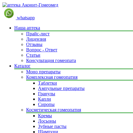
whatsapp
Наша аптека
Прайс-лист
Лицензия
Отзывы
Вопрос - Ответ
Статьи
Консультация гомеопата
Каталог
Моно препараты
Комплексная гомеопатия
Таблетки
Ампульные препараты
Гранулы
Капли
Сиропы
Косметическая гомеопатия
Кремы
Лосьоны
Зубные пасты
Шампуни